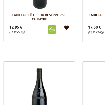
Aperçu

CADILLAC CÔTE BDX RESERVE 75CL
CADILLAC
CH.PAYRE
12,95 €
17,50 €
favorite
(17,27 € L/Kg)
(23,33 € L/Kg)