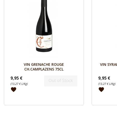
Aperçu

VIN GRENACHE ROUGE
VIN SYR
CH.CAMPLAZENS 75CL
9,95 €
9,95 €
Out of Stock
(13,27 € L/Kg)
(13,27 € L/Kg)
favorite
favorite