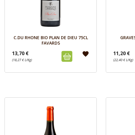
Aperçu

C.DU RHONE BIO PLAN DE DIEU 75CL
GRAVE
FAVARDS
13,70 €
11,20 €
favorite
(18,27 € L/Kg)
(22,40 € L/Kg)