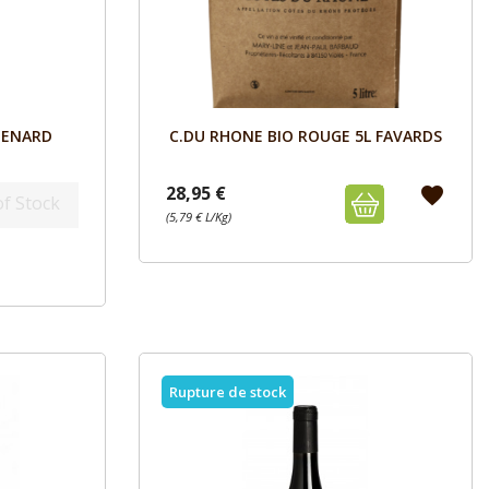
Aperçu

MENARD
C.DU RHONE BIO ROUGE 5L FAVARDS
28,95 €
favorite
of Stock
(5,79 € L/Kg)
Rupture de stock