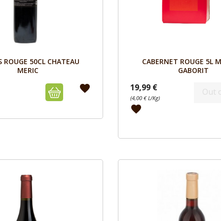
Aperçu
Aperçu


S ROUGE 50CL CHATEAU
CABERNET ROUGE 5L 
MERIC
GABORIT
19,99 €
favorite
Out 
(4,00 € L/Kg)
favorite