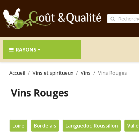
RAYONS
Accueil
Vins et spiritueux
Vins
Vins Rouges
Vins Rouges
Loire
Bordelais
Languedoc-Roussillon
Vall