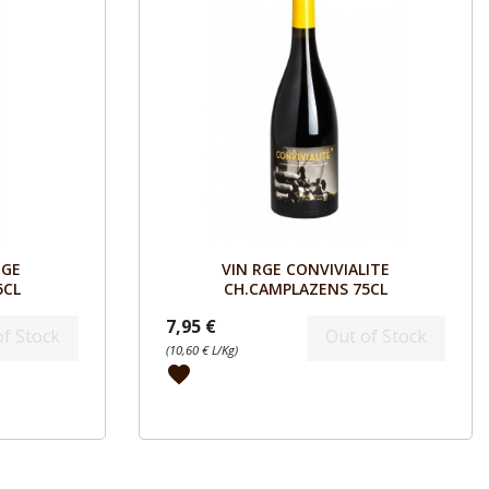
Aperçu

UGE
VIN RGE CONVIVIALITE
5CL
CH.CAMPLAZENS 75CL
7,95 €
of Stock
Out of Stock
(10,60 € L/Kg)
favorite