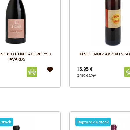
Aperçu
Aperçu


NE BIO L'UN L'AUTRE 75CL
PINOT NOIR ARPENTS SOL
FAVARDS
15,95 €
favorite
(31,90 € L/Kg)
 stock
Rupture de stock