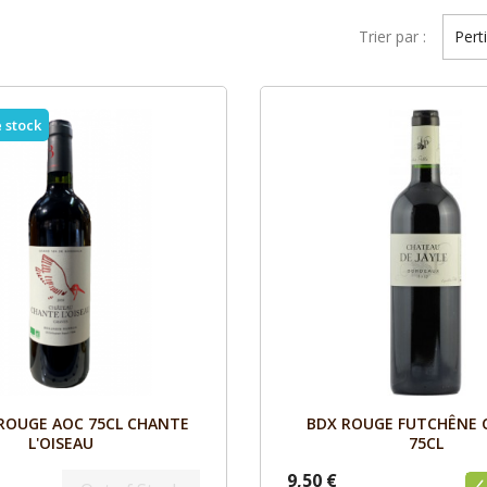
Trier par :
Pert
 stock
Aperçu
Aperçu


ROUGE AOC 75CL CHANTE
BDX ROUGE FUTCHÊNE C
L'OISEAU
75CL
9,50 €