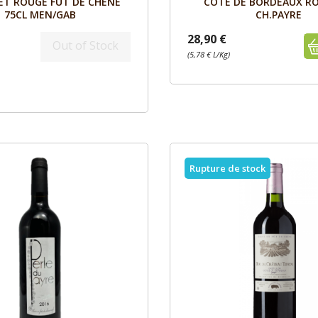
ET ROUGE FUT DE CHÊNE
CÔTE DE BORDEAUX RO
75CL MEN/GAB
CH.PAYRE
28,90 €
Out of Stock
(5,78 € L/Kg)
Rupture de stock