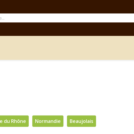
ée du Rhône
Normandie
Beaujolais