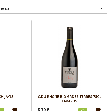

inence
Aperçu

H.JAYLE
C.DU RHONE BIO GRDES TERRES 75CL
FAVARDS
8,70 €
favorite
favorite