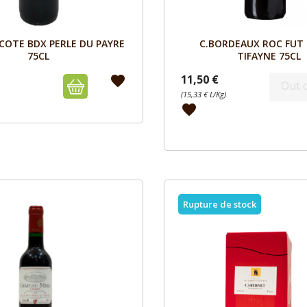
Aperçu
Aperçu


 COTE BDX PERLE DU PAYRE
C.BORDEAUX ROC FUT
75CL
TIFAYNE 75CL
11,50 €
favorite
Out 
(15,33 € L/Kg)
favorite
Rupture de stock