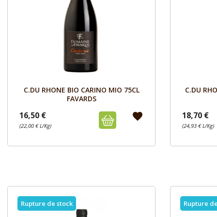
Aperçu

C.DU RHONE BIO CARINO MIO 75CL
C.DU RHO
FAVARDS
16,50 €
18,70 €
favorite
(22,00 € L/Kg)
(24,93 € L/Kg)
Rupture de stock
Rupture de