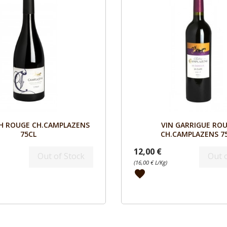
Aperçu
Aperçu


AH ROUGE CH.CAMPLAZENS
VIN GARRIGUE RO
75CL
CH.CAMPLAZENS 7
12,00 €
Out of Stock
Out 
(16,00 € L/Kg)
favorite