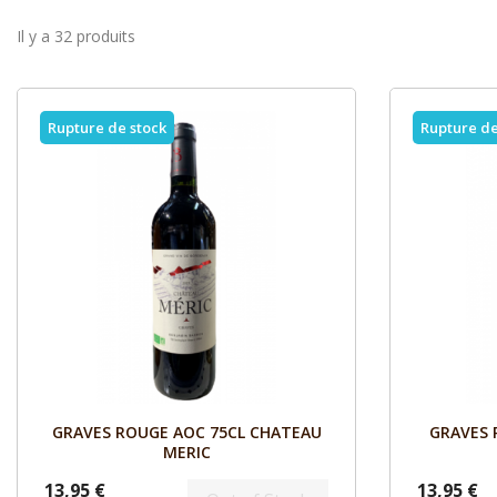
Il y a 32 produits
Rupture de stock
Rupture de
Aperçu

GRAVES ROUGE AOC 75CL CHATEAU
GRAVES 
MERIC
13,95 €
13,95 €