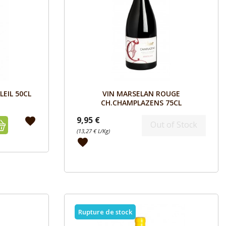
Aperçu

EIL 50CL
VIN MARSELAN ROUGE
CH.CHAMPLAZENS 75CL
9,95 €
favorite
Out of Stock
(13,27 € L/Kg)
favorite
Rupture de stock