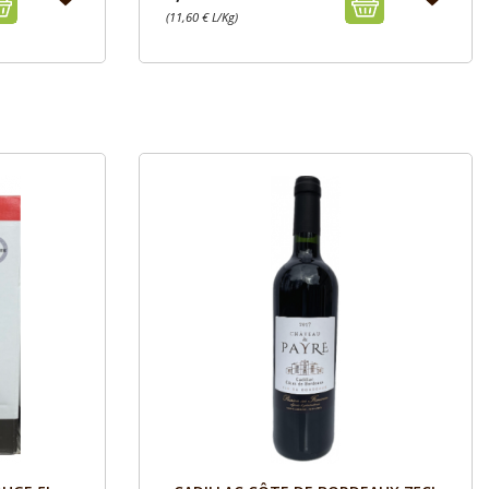
(11,60 € L/Kg)
Aperçu
