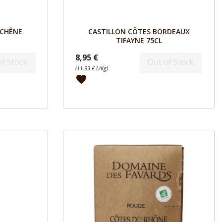
Aperçu

 CHÊNE
CASTILLON CÔTES BORDEAUX
TIFAYNE 75CL
8,95 €
of Stock
Out of Stock
(11,93 € L/Kg)
favorite