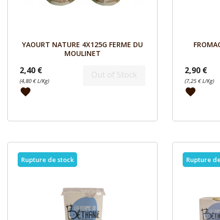
Aperçu

YAOURT NATURE 4X125G FERME DU
FROMAG
MOULINET
2,40 €
2,90 €
Out of Stock
(4,80 € L/Kg)
(7,25 € L/Kg)
favorite
favorite
Rupture de stock
Rupture de