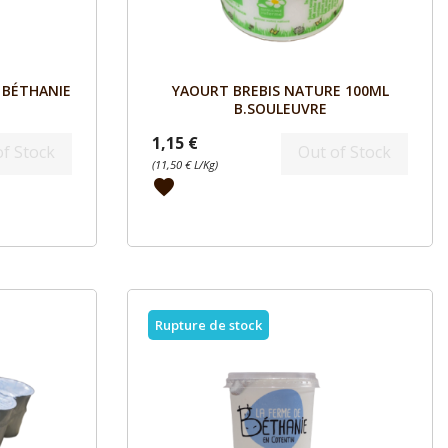
Aperçu

 BÉTHANIE
YAOURT BREBIS NATURE 100ML
B.SOULEUVRE
1,15 €
of Stock
Out of Stock
(11,50 € L/Kg)
favorite
Rupture de stock