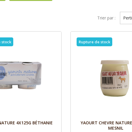
Trier par :
Pert
 stock
Rupture de stock
Aperçu
Aperçu


NATURE 4X125G BÉTHANIE
YAOURT CHEVRE NATURE
MESNIL