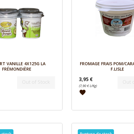
Aperçu
Aperçu


RT VANILLE 4X125G LA
FROMAGE FRAIS POM/CAR
FRÉMONDIÈRE
F.LISLE
3,95 €
Out of Stock
Out 
(7,90 € L/Kg)
favorite
 stock
Rupture de stock