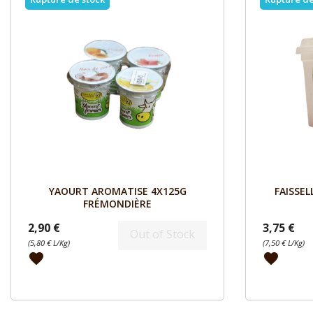
Aperçu

YAOURT AROMATISE 4X125G
FAISSEL
FRÉMONDIÈRE
2,90 €
3,75 €
Out of Stock
(5,80 € L/Kg)
(7,50 € L/Kg)
favorite
favorite