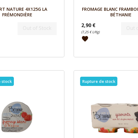
Aperçu
Aperçu


RT NATURE 4X125G LA
FROMAGE BLANC FRAMBOI
FRÉMONDIÈRE
BÉTHANIE
2,90 €
Out of Stock
Out 
(7,25 € L/Kg)
favorite
 stock
Rupture de stock