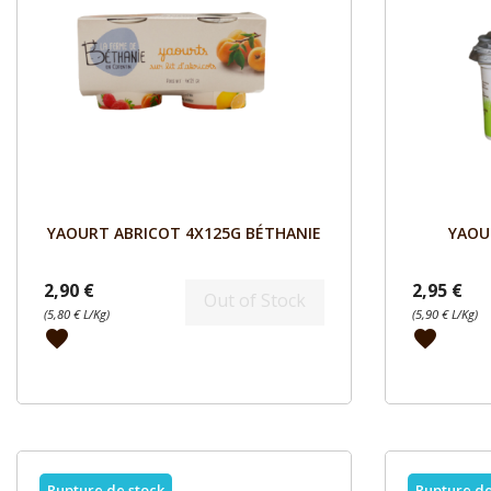
Aperçu

YAOURT ABRICOT 4X125G BÉTHANIE
YAOU
2,90 €
2,95 €
Out of Stock
(5,80 € L/Kg)
(5,90 € L/Kg)
favorite
favorite
Rupture de stock
Rupture de