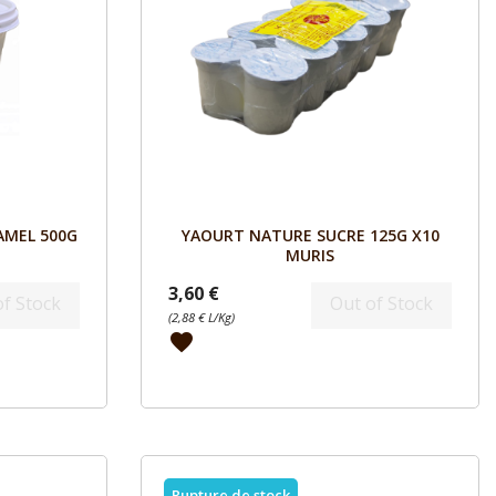
Aperçu

AMEL 500G
YAOURT NATURE SUCRE 125G X10
MURIS
3,60 €
of Stock
Out of Stock
(2,88 € L/Kg)
favorite
Rupture de stock