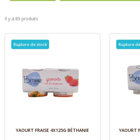
Il y a 89 produits
Rupture de stock
Rupture de
Aperçu

YAOURT FRAISE 4X125G BÉTHANIE
YAOURT 