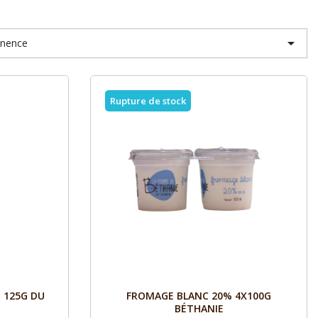

inence
Rupture de stock
Aperçu

 125G DU
FROMAGE BLANC 20% 4X100G
BÉTHANIE