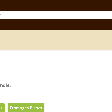
ndie.
és
Fromages Blancs