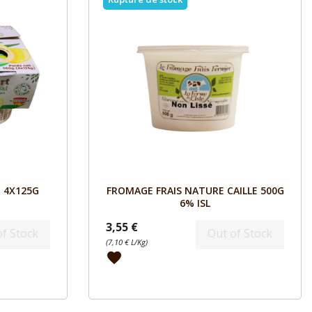
Aperçu

 4X125G
FROMAGE FRAIS NATURE CAILLE 500G
6% ISL
3,55 €
of Stock
Out of Stock
(7,10 € L/Kg)
favorite