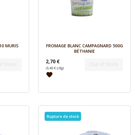
Aperçu

10 MURIS
FROMAGE BLANC CAMPAGNARD 500G
BÉTHANIE
2,70 €
of Stock
Out of Stock
(5,40 € L/Kg)
favorite
Rupture de stock