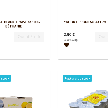
Aperçu
Aperçu


E BLANC FRAISE 4X100G
YAOURT PRUNEAU 4X125G
BÉTHANIE
2,90 €
Out of Stock
Out 
(5,80 € L/Kg)
favorite
 stock
Rupture de stock