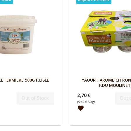
Aperçu
Aperçu


LE FERMIERE 500G F.LISLE
YAOURT AROME CITRON
F.DU MOULINET
2,70 €
Out of Stock
Out 
(5,40 € L/Kg)
favorite