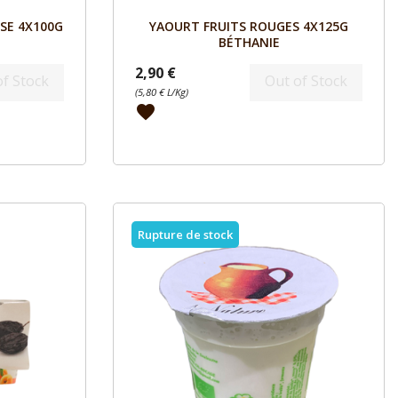
Aperçu

SE 4X100G
YAOURT FRUITS ROUGES 4X125G
BÉTHANIE
2,90 €
of Stock
Out of Stock
(5,80 € L/Kg)
favorite
Rupture de stock