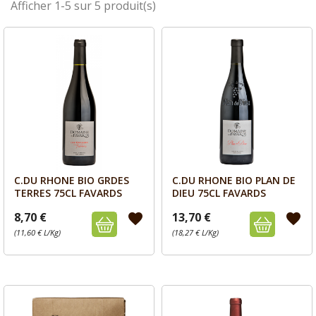
Afficher 1-5 sur 5 produit(s)
C.DU RHONE BIO GRDES
C.DU RHONE BIO PLAN DE
Aperçu
Aperçu


TERRES 75CL FAVARDS
DIEU 75CL FAVARDS
8,70 €
13,70 €
favorite
favorite
(11,60 € L/Kg)
(18,27 € L/Kg)