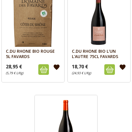
C.DU RHONE BIO ROUGE
C.DU RHONE BIO L'UN
Aperçu
Aperçu


5L FAVARDS
L'AUTRE 75CL FAVARDS
28,95 €
18,70 €
favorite
favorite
(5,79 € L/Kg)
(24,93 € L/Kg)