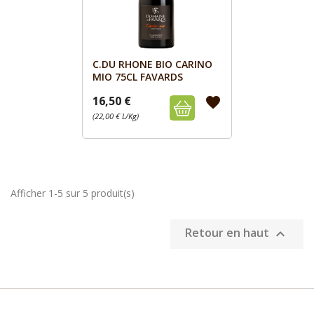
C.DU RHONE BIO CARINO
Aperçu

MIO 75CL FAVARDS
16,50 €
favorite
(22,00 € L/Kg)
Afficher 1-5 sur 5 produit(s)
Retour en haut
