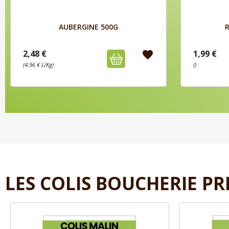
Aperçu

AUBERGINE 500G
R
2,48 €
1,99 €
favorite
(4,96 € L/Kg)
()
LES COLIS BOUCHERIE PR