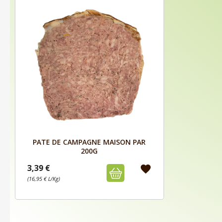
Aperçu

PATE DE CAMPAGNE MAISON PAR
200G
3,39 €
favorite
(16,95 € L/Kg)