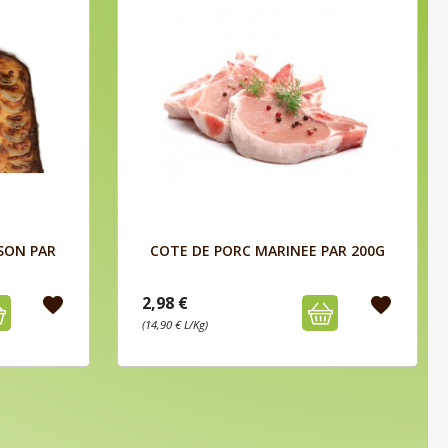
Aperçu

SON PAR
COTE DE PORC MARINEE PAR 200G
2,98 €
favorite
favorite
(14,90 € L/Kg)