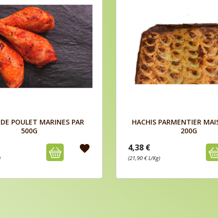
Aperçu
Aperçu


 DE POULET MARINES PAR
HACHIS PARMENTIER MAI
500G
200G
4,38 €
favorite
)
(21,90 € L/Kg)