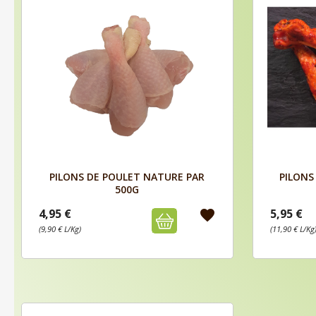
Aperçu

PILONS DE POULET NATURE PAR
PILONS
500G
4,95 €
5,95 €
favorite
(9,90 € L/Kg)
(11,90 € L/Kg