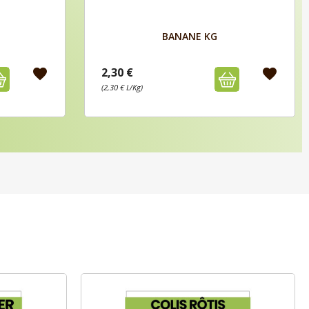
Aperçu

BANANE KG
2,30 €
favorite
favorite
(2,30 € L/Kg)