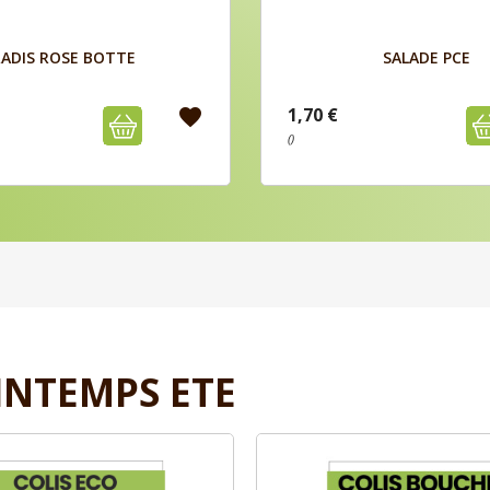
Aperçu
Aperçu


ADIS ROSE BOTTE
SALADE PCE
1,70 €
favorite
()
INTEMPS ETE