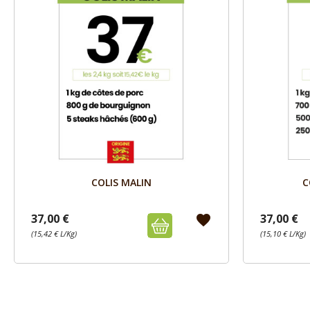
Aperçu

COLIS ECONOMIQUE
37,00 €
37,00 €
favorite
(15,10 € L/Kg)
(15,10 € L/Kg)