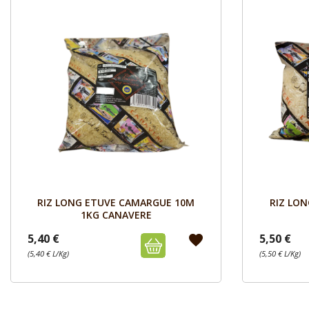
Aperçu

RIZ LONG ETUVE CAMARGUE 10M
RIZ LO
1KG CANAVERE
5,40 €
5,50 €
favorite
(5,40 € L/Kg)
(5,50 € L/Kg)