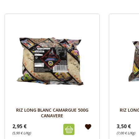
Aperçu

RIZ LONG BLANC CAMARGUE 500G
RIZ LON
CANAVERE
2,95 €
3,50 €
favorite
(5,90 € L/Kg)
(7,00 € L/Kg)