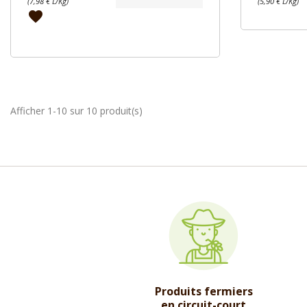
(7,98 € L/Kg)
(5,90 € L/Kg)
favorite
Afficher 1-10 sur 10 produit(s)
Produits fermiers
en circuit-court