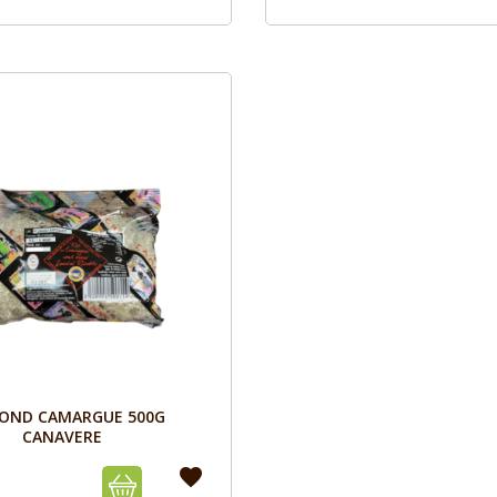
Aperçu

ROND CAMARGUE 500G
CANAVERE
favorite