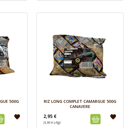
Aperçu

GUE 500G
RIZ LONG COMPLET CAMARGUE 500G
CANAVERE
2,95 €
favorite
favorite
(5,90 € L/Kg)