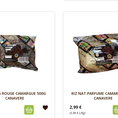
Aperçu
Aperçu


G ROUGE CAMARGUE 500G
RIZ NAT.PARFUME CAMAR
CANAVERE
CANAVERE
2,99 €
favorite
(5,98 € L/Kg)