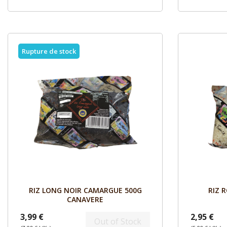
Rupture de stock
Aperçu

RIZ LONG NOIR CAMARGUE 500G
RIZ 
CANAVERE
3,99 €
2,95 €
Out of Stock