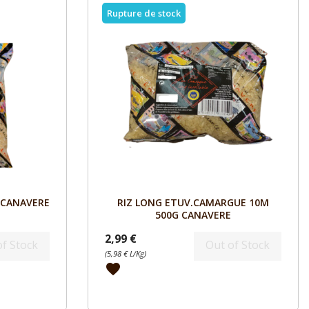
Rupture de stock
Aperçu

 CANAVERE
RIZ LONG ETUV.CAMARGUE 10M
500G CANAVERE
2,99 €
of Stock
Out of Stock
(5,98 € L/Kg)
favorite