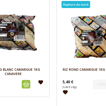
Rupture de stock
Aperçu
Aperçu


NG BLANC CAMARGUE 1KG
RIZ ROND CAMARGUE 1KG
CANAVERE
5,40 €
favorite
Out 
(5,40 € L/Kg)
favorite