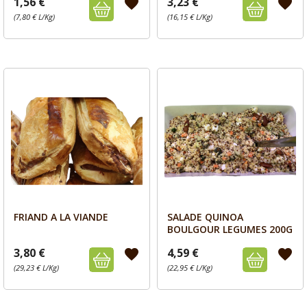
1,56 €
3,23 €
favorite
favorite
(7,80 € L/Kg)
(16,15 € L/Kg)
FRIAND A LA VIANDE
SALADE QUINOA
Aperçu
Aperçu


BOULGOUR LEGUMES 200G
3,80 €
4,59 €
favorite
favorite
(29,23 € L/Kg)
(22,95 € L/Kg)