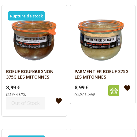
Rupture de stock
BOEUF BOURGUIGNON
PARMENTIER BOEUF 375G
Aperçu
Aperçu


375G LES MITONNES
LES MITONNES
8,99 €
8,99 €
favorite
(23,97 € L/Kg)
(23,97 € L/Kg)
favorite
Out of Stock