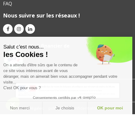
FAQ
Nous suivre sur les réseaux !
Avec le soutien financier de
Salut c'est nous...
les Cookies !
On a attendu d'être sûrs que le contenu de
ce site vous intéresse avant de vous
déranger, mais on aimerait bien vous accompagner pendant votre
visite...
C'est OK pour vous ?
Consentements certifiés par
Mentions légales
Non merci
politique de confidentialité
Je choisis
OK pour moi
CGV
CGU
Plateforme de Gestion du Consentement : Personnalisez vos Option
Axeptio consent
Notre plateforme vous permet d'adapter et de gérer vos paramètres de