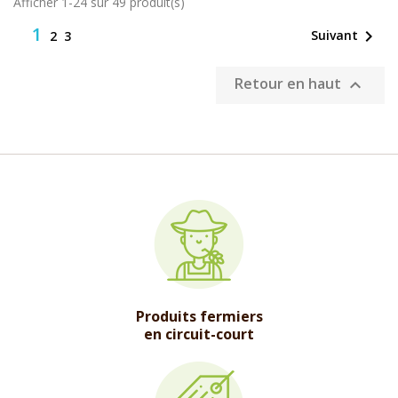
Afficher 1-24 sur 49 produit(s)
1

Suivant
2
3
Retour en haut

Produits fermiers
en circuit-court