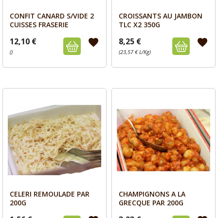
CONFIT CANARD S/VIDE 2
CROISSANTS AU JAMBON
Aperçu
Aperçu


CUISSES FRASERIE
TLC X2 350G
12,10 €
8,25 €
favorite
favorite
()
(23,57 € L/Kg)
CELERI REMOULADE PAR
CHAMPIGNONS A LA
Aperçu
Aperçu


200G
GRECQUE PAR 200G