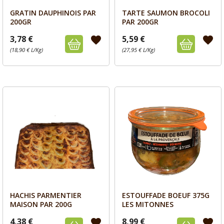
GRATIN DAUPHINOIS PAR
TARTE SAUMON BROCOLI
Aperçu
Aperçu


200GR
PAR 200GR
3,78 €
5,59 €
favorite
favorite
(18,90 € L/Kg)
(27,95 € L/Kg)
HACHIS PARMENTIER
ESTOUFFADE BOEUF 375G
Aperçu
Aperçu


MAISON PAR 200G
LES MITONNES
4,38 €
8,99 €
favorite
favorite