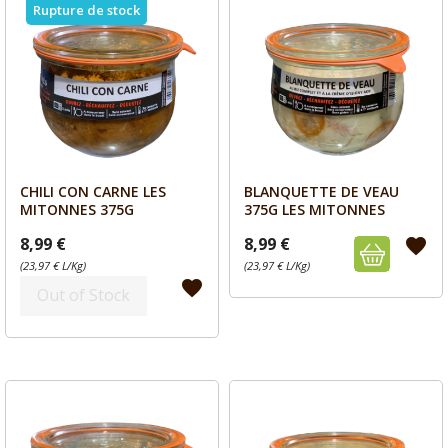
Rupture de stock
CHILI CON CARNE LES
BLANQUETTE DE VEAU
Aperçu
Aperçu


MITONNES 375G
375G LES MITONNES
8,99 €
8,99 €
favorite
(23,97 € L/Kg)
(23,97 € L/Kg)
favorite
Out of Stock