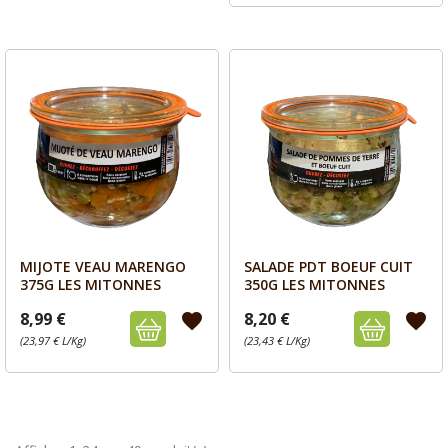
MIJOTE VEAU MARENGO
SALADE PDT BOEUF CUIT
Aperçu
Aperçu


375G LES MITONNES
350G LES MITONNES
8,99 €
8,20 €
favorite
favorite
(23,97 € L/Kg)
(23,43 € L/Kg)