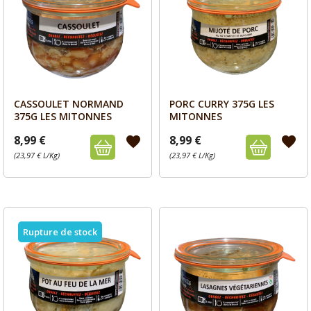
CASSOULET NORMAND
PORC CURRY 375G LES
Aperçu
Aperçu


375G LES MITONNES
MITONNES
8,99 €
8,99 €
favorite
favorite
(23,97 € L/Kg)
(23,97 € L/Kg)
Rupture de stock