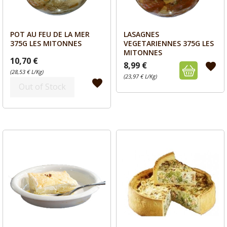
POT AU FEU DE LA MER
LASAGNES
Aperçu
Aperçu


375G LES MITONNES
VEGETARIENNES 375G LES
MITONNES
10,70 €
8,99 €
favorite
(28,53 € L/Kg)
(23,97 € L/Kg)
favorite
Out of Stock