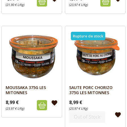
(21,90 € L/Kg)
(23,97 € L/Kg)
Rupture de stock
MOUSSAKA 375G LES
SAUTE PORC CHORIZO
Aperçu
Aperçu


MITONNES
375G LES MITONNES
8,99 €
8,99 €
favorite
(23,97 € L/Kg)
(23,97 € L/Kg)
favorite
Out of Stock