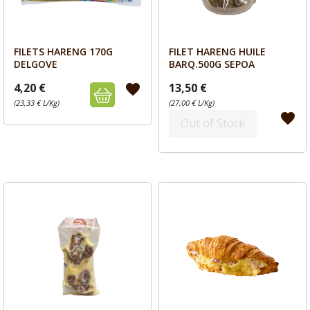
FILETS HARENG 170G
FILET HARENG HUILE
Aperçu
Aperçu


DELGOVE
BARQ.500G SEPOA
4,20 €
13,50 €
favorite
(23,33 € L/Kg)
(27,00 € L/Kg)
favorite
Out of Stock