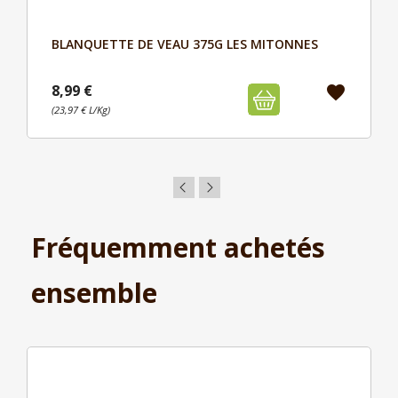
BLANQUETTE DE VEAU 375G LES MITONNES
Aperçu

8,99 €
favorite
(23,97 € L/Kg)
Fréquemment achetés
ensemble