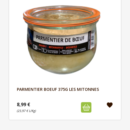
PARMENTIER BOEUF 375G LES MITONNES
Aperçu

8,99 €
favorite
(23,97 € L/Kg)