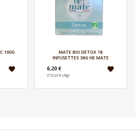
Aperçu

C 100G
MATE BIO DETOX 18
INFUSETTES 36G HE MATE
6,20 €
favorite
favorite
(172,22 € L/Kg)