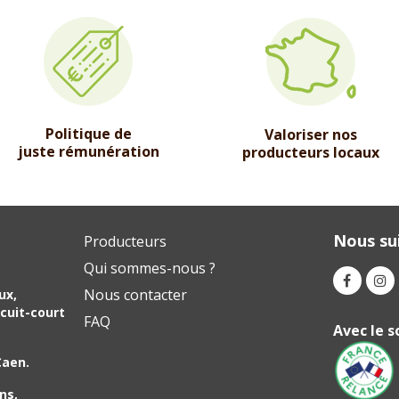
Politique de
Valoriser nos
juste rémunération
producteurs locaux
Nous sui
Producteurs
Qui sommes-nous ?
Nous contacter
ux,
cuit-court
FAQ
Avec le s
Caen.
ns,