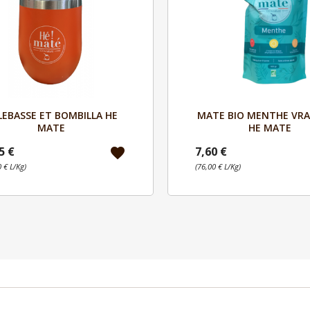
Aperçu
Aperçu


LEBASSE ET BOMBILLA HE
MATE BIO MENTHE VRA
MATE
HE MATE
5 €
7,60 €
favorite
 € L/Kg)
(76,00 € L/Kg)