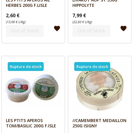
Aperçu
Aperçu


HERBES 200G F.LISLE
HIPPOLYTE
2,60 €
7,99 €
(13,00 € L/Kg)
(22,83 € L/Kg)
favorite
favorite
Out of Stock
Out of Stock
Rupture de stock
Rupture de stock
LES PTITS APEROS
//CAMEMBERT MEDAILLON
Aperçu
Aperçu


TOM/BASILIC 200G F.ISLE
250G ISIGNY