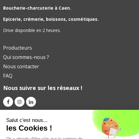
Boucherie-charcuterie à Caen.
Epicerie, crémerie, boissons, cosmétiques.
Drive disponible en 2 heures.
Producteurs
Qui sommes-nous ?
Nous contacter
FAQ
Nous suivre sur les réseaux !
Avec le soutien financier de
Salut c'est nous...
les Cookies !
On a attendu d'être sûrs que le contenu de