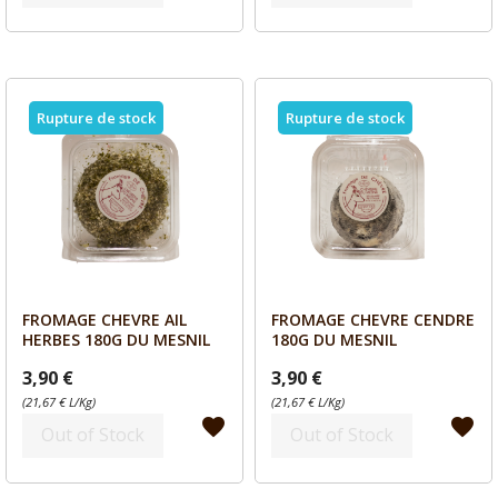
Rupture de stock
Rupture de stock
FROMAGE CHEVRE AIL
FROMAGE CHEVRE CENDRE
Aperçu
Aperçu


HERBES 180G DU MESNIL
180G DU MESNIL
3,90 €
3,90 €
(21,67 € L/Kg)
(21,67 € L/Kg)
favorite
favorite
Out of Stock
Out of Stock