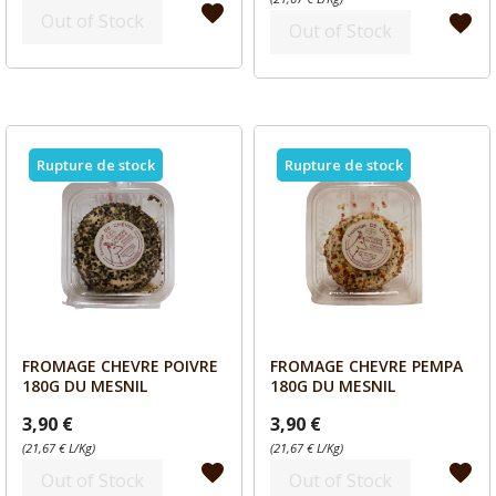
favorite
Out of Stock
favorite
Out of Stock
Rupture de stock
Rupture de stock
FROMAGE CHEVRE POIVRE
FROMAGE CHEVRE PEMPA
Aperçu
Aperçu


180G DU MESNIL
180G DU MESNIL
3,90 €
3,90 €
(21,67 € L/Kg)
(21,67 € L/Kg)
favorite
favorite
Out of Stock
Out of Stock