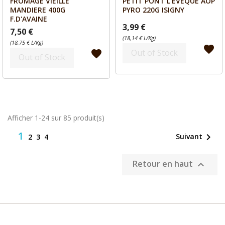
FROMAGE VIEILLE
PETIT PONT L'EVEQUE AOP
Aperçu
Aperçu


MANDIERE 400G
PYRO 220G ISIGNY
F.D'AVAINE
3,99 €
7,50 €
(18,14 € L/Kg)
(18,75 € L/Kg)
favorite
Out of Stock
favorite
Out of Stock
Afficher 1-24 sur 85 produit(s)
1

Suivant
2
3
4
Retour en haut
