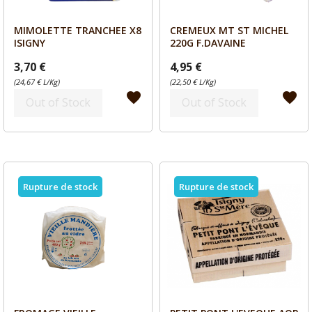
MIMOLETTE TRANCHEE X8
CREMEUX MT ST MICHEL
Aperçu
Aperçu


ISIGNY
220G F.DAVAINE
3,70 €
4,95 €
(24,67 € L/Kg)
(22,50 € L/Kg)
favorite
favorite
Out of Stock
Out of Stock
Rupture de stock
Rupture de stock