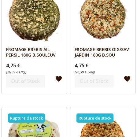
FROMAGE BREBIS AIL
FROMAGE BREBIS OIG/SAV
Aperçu
Aperçu


PERSIL 180G B.SOULEUV
JARDIN 180G B.SOU
4,75 €
4,75 €
(26,39 € L/Kg)
(26,39 € L/Kg)
favorite
favorite
Out of Stock
Out of Stock
Rupture de stock
Rupture de stock