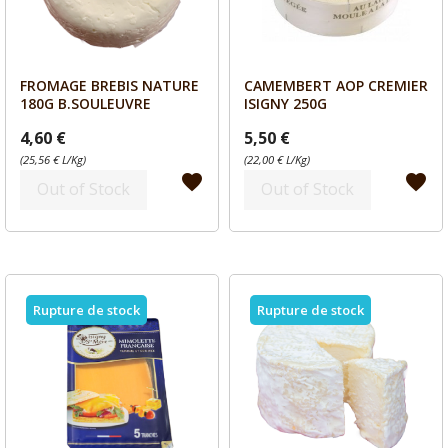
FROMAGE BREBIS NATURE
CAMEMBERT AOP CREMIER
Aperçu
Aperçu


180G B.SOULEUVRE
ISIGNY 250G
4,60 €
5,50 €
(25,56 € L/Kg)
(22,00 € L/Kg)
favorite
favorite
Out of Stock
Out of Stock
Rupture de stock
Rupture de stock