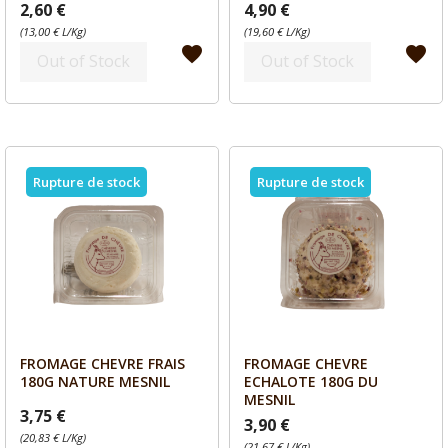
2,60 €
4,90 €
(13,00 € L/Kg)
(19,60 € L/Kg)
favorite
favorite
Out of Stock
Out of Stock
Rupture de stock
Rupture de stock
FROMAGE CHEVRE FRAIS
FROMAGE CHEVRE
Aperçu
Aperçu


180G NATURE MESNIL
ECHALOTE 180G DU
MESNIL
3,75 €
3,90 €
(20,83 € L/Kg)
(21,67 € L/Kg)