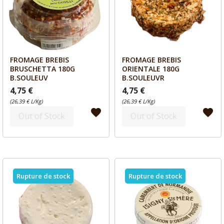
FROMAGE BREBIS
FROMAGE BREBIS
Aperçu
Aperçu


BRUSCHETTA 180G
ORIENTALE 180G
B.SOULEUV
B.SOULEUVR
4,75 €
4,75 €
(26,39 € L/Kg)
(26,39 € L/Kg)
favorite
favorite
Out of Stock
Out of Stock
Rupture de stock
Rupture de stock