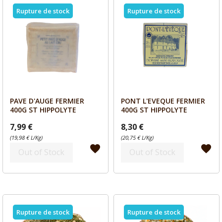
Rupture de stock
Rupture de stock
PAVE D'AUGE FERMIER
PONT L'EVEQUE FERMIER
Aperçu
Aperçu


400G ST HIPPOLYTE
400G ST HIPPOLYTE
7,99 €
8,30 €
(19,98 € L/Kg)
(20,75 € L/Kg)
favorite
favorite
Out of Stock
Out of Stock
Rupture de stock
Rupture de stock