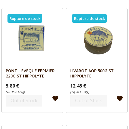
Rupture de stock
Rupture de stock
PONT L'EVEQUE FERMIER
LIVAROT AOP 500G ST
Aperçu
Aperçu


220G ST HIPPOLYTE
HIPPOLYTE
5,80 €
12,45 €
(26,36 € L/Kg)
(24,90 € L/Kg)
favorite
favorite
Out of Stock
Out of Stock