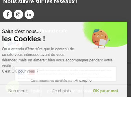
Nous suivre sur les réseaux !
Avec le soutien financier de
Salut c'est nous...
les Cookies !
On a attendu d'être sûrs que le contenu de
ce site vous intéresse avant de vous
déranger, mais on aimerait bien vous accompagner pendant votre
visite...
C'est OK pour vous ?
Consentements certifiés par
Non merci
Je choisis
OK pour moi
Mentions légales
politique de confidentialité
CGV
CGU
Plateforme de Gestion du Consentement : Personnalisez vos Option
Axeptio consent
Notre plateforme vous permet d'adapter et de gérer vos paramètres de