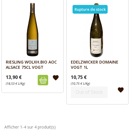
Rupture de stock
RIESLING WOLXH.BIO AOC
EDELZWICKER DOMAINE
Aperçu
Aperçu


ALSACE 75CL VOGT
VOGT 1L
13,90 €
10,75 €
favorite
(18,53 € L/Kg)
(10,75 € L/Kg)
favorite
Out of Stock
Afficher 1-4 sur 4 produit(s)