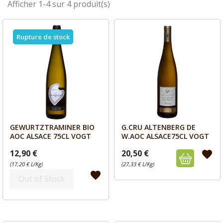
Afficher 1-4 sur 4 produit(s)
Rupture de stock
GEWURTZTRAMINER BIO
G.CRU ALTENBERG DE
Aperçu
Aperçu


AOC ALSACE 75CL VOGT
W.AOC ALSACE75CL VOGT
12,90 €
20,50 €
favorite
(17,20 € L/Kg)
(27,33 € L/Kg)
favorite
Out of Stock