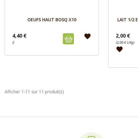
Aperçu

OEUFS HAUT BOSQ X10
LAIT 1/2
4,40 €
2,00 €
favorite
()
(2,00 € L/Kg)
favorite
Afficher 1-11 sur 11 produit(s)