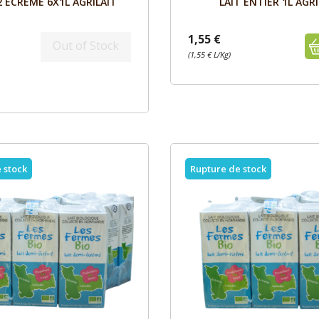
/2 ECREME 6X1L AGRILAIT
LAIT ENTIER 1L AGRI
1,55 €
Out of Stock
(1,55 € L/Kg)
 stock
Rupture de stock