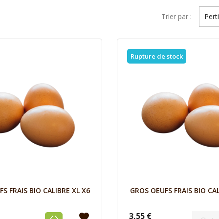
Trier par :
Pert
Rupture de stock
Aperçu
Aperçu


S FRAIS BIO CALIBRE XL X6
GROS OEUFS FRAIS BIO CA
3,55 €
favorite