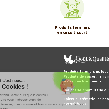
Produits fermiers
en circuit-court
Produits fermiers ou loca
Produits de saison,
en cir
Salut c'est nous...
à Caen en Normandie.
les Cookies !
Boucherie-charcuterie à 
On a attendu d'être sûrs que le contenu
Epicerie, crémerie, boisso
de ce site vous intéresse avant de
cosmétiques.
vous déranger, mais on aimerait bien vous accompagner pendant
votre visite...