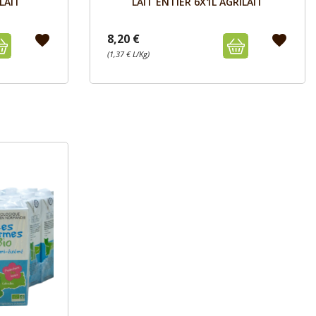
LAIT
LAIT ENTIER 6X1L AGRILAIT
8,20 €
favorite
favorite
(1,37 € L/Kg)