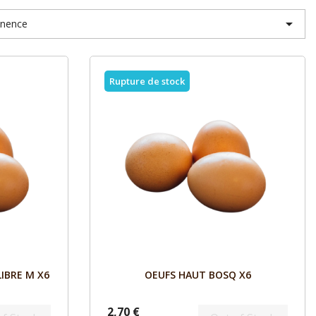

inence
Rupture de stock
Aperçu

LIBRE M X6
OEUFS HAUT BOSQ X6
2,70 €