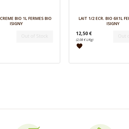
Aperçu
Aperçu


 ECREME BIO 1L FERMES BIO
LAIT 1/2 ECR. BIO 6X1L F
ISIGNY
ISIGNY
12,50 €
Out of Stock
Out 
(2,08 € L/Kg)
favorite