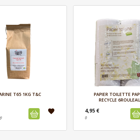
Aperçu
Aperçu


ARINE T65 1KG T&C
PAPIER TOILETTE PA
RECYCLE 6ROULEA
4,95 €
favorite
g)
()