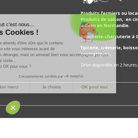
Produits fermiers ou loca
Produits de saison,
en cir
Salut c'est nous...
à Caen en Normandie.
les Cookies !
Boucherie-charcuterie à 
On a attendu d'être sûrs que le contenu
Epicerie, crémerie, boisso
de ce site vous intéresse avant de
cosmétiques.
vous déranger, mais on aimerait bien vous accompagner pendant
votre visite...
Drive disponible en 2 heures.
C'est OK pour vous ?
Consentements certifiés par
Non merci
Je choisis
OK pour moi
Plateforme de Gestion du Consentement : Personnalisez vos Opt
Axeptio consent
Notre plateforme vous permet d'adapter et de gérer vos paramètres