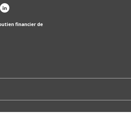
outien financier de
tations. Personnalisez vos préférences pour contrôler la manière don