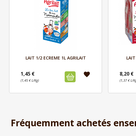
Aperçu

LAIT 1/2 ECREME 1L AGRILAIT
LAIT
1,45 €
8,20 €
favorite
(1,45 € L/Kg)
(1,37 € L/K
Fréquemment achetés ense