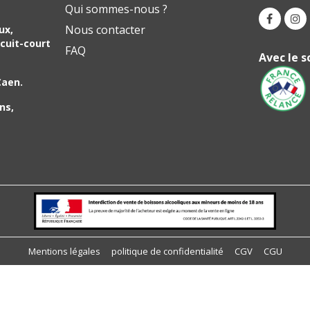
Qui sommes-nous ?
Nous contacter
ux,
cuit-court
FAQ
Avec le s
Caen.
ns,
ions
 de confidentialité, en garantissant la conformité avec les réglemen
Mentions légales
politique de confidentialité
CGV
CGU