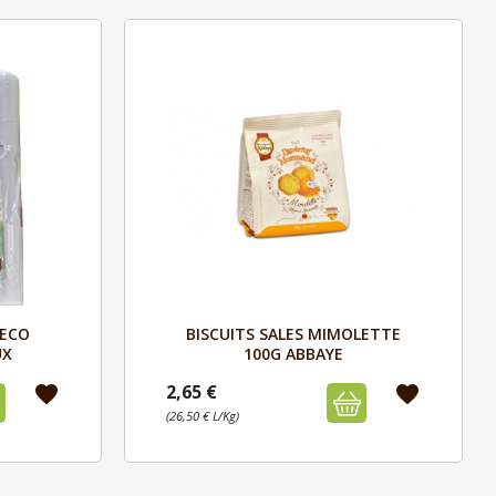
Aperçu

PECO
BISCUITS SALES MIMOLETTE
UX
100G ABBAYE
2,65 €
favorite
favorite
(26,50 € L/Kg)