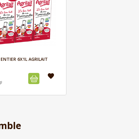
Aperçu

 ENTIER 6X1L AGRILAIT
favorite
g)
mble