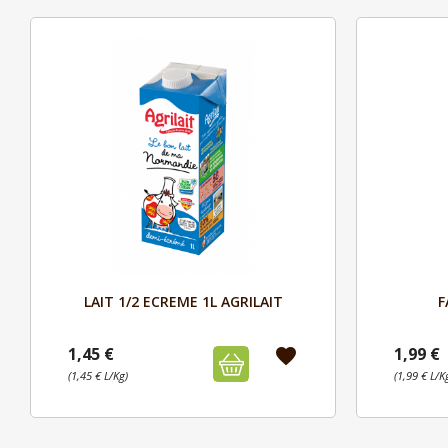
Aperçu

LAIT 1/2 ECREME 1L AGRILAIT
F
1,45 €
1,99 €
favorite
(1,45 € L/Kg)
(1,99 € L/K