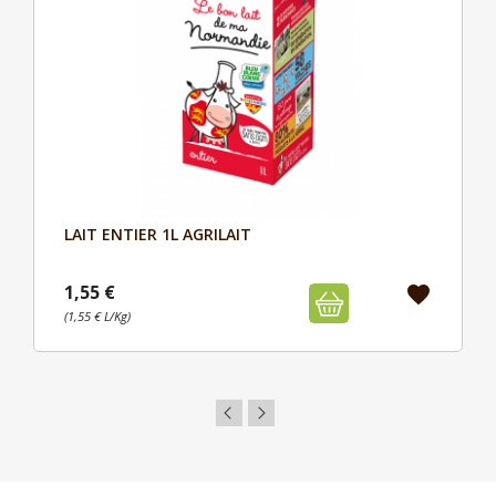
LAIT ENTIER 1L AGRILAIT
Aperçu

1,55 €
favorite
(1,55 € L/Kg)