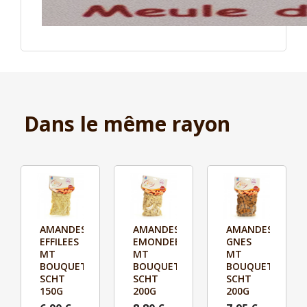
Dans le même rayon
AMANDES
AMANDES
AMANDES



EFFILEES
EMONDEES
GNES
Aperçu
Aperçu
Aperçu
MT
MT
MT
BOUQUET
BOUQUET
BOUQUET
SCHT
SCHT
SCHT
150G
200G
200G