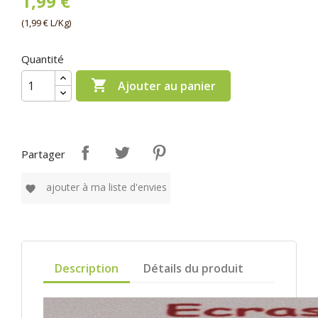
1,99 €
(1,99 € L/Kg)
Quantité

Ajouter au panier
Partager
ajouter à ma liste d'envies
favorite
Description
Détails du produit