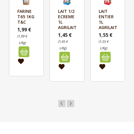
FARINE
LAIT 1/2
LAIT



T65 1KG
ECREME
ENTIER
Aperçu
Aperçu
Aperçu
T&C
1L
1L
AGRILAIT
AGRILAIT
1,99 €
1,45 €
1,55 €
(1,99 €
(1,45 €
(1,55 €
L/Kg)
L/Kg)
L/Kg)
favorite
favorite
favorite