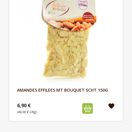
AMANDES EFFILEES MT BOUQUET SCHT 150G
Aperçu

6,90 €
favorite
(46,00 € L/Kg)