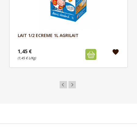
LAIT 1/2 ECREME 1L AGRILAIT
Aperçu

1,45 €
favorite
(1,45 € L/Kg)