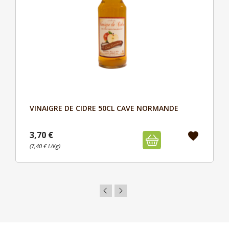
VINAIGRE DE CIDRE 50CL CAVE NORMANDE
Aperçu

3,70 €
favorite
(7,40 € L/Kg)