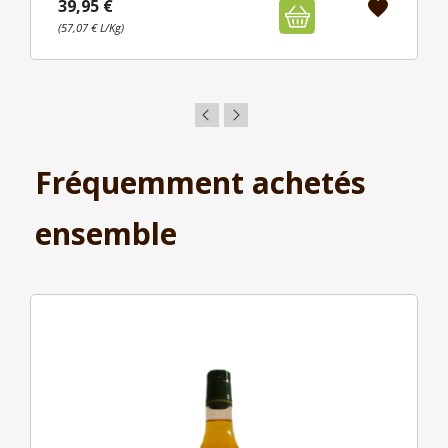
39,95 €
favorite
(57,07 € L/Kg)
Fréquemment achetés
ensemble