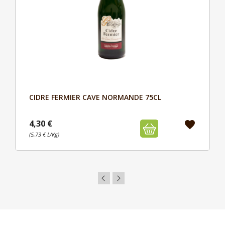
CIDRE FERMIER CAVE NORMANDE 75CL
Aperçu

4,30 €
favorite
(5,73 € L/Kg)