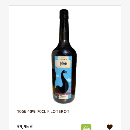
1066 40% 70CL F.LOTEROT
Aperçu

39,95 €
favorite