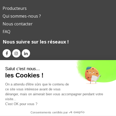
Producteurs
Qui sommes-nous ?
Nous contacter
FAQ
Nous suivre sur les réseaux !
Avec le soutien financier de
Salut c'est nous...
les Cookies !
On a attendu d'être sûrs que le contenu de
ce site vous intéresse avant de vous
déranger, mais on aimerait bien vous accompagner pendant votre
visite...
C'est OK pour vous ?
Consentements certifiés par