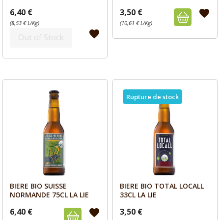
6,40 €
3,50 €
favorite
(8,53 € L/Kg)
(10,61 € L/Kg)
favorite
Out of Stock
Rupture de stock
BIERE BIO SUISSE
BIERE BIO TOTAL LOCALL
Aperçu
Aperçu


NORMANDE 75CL LA LIE
33CL LA LIE
6,40 €
3,50 €
favorite