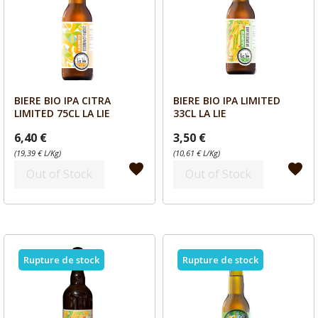
BIERE BIO IPA CITRA
BIERE BIO IPA LIMITED
Aperçu
Aperçu


LIMITED 75CL LA LIE
33CL LA LIE
6,40 €
3,50 €
(19,39 € L/Kg)
(10,61 € L/Kg)
favorite
favorite
Out of Stock
Out of Stock
Rupture de stock
Rupture de stock