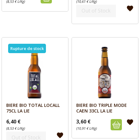
(8,53 € L/Kg)
(10,61 € L/Kg)
favorite
Out of Stock
Rupture de stock
BIERE BIO TOTAL LOCALL
BIERE BIO TRIPLE MODE
Aperçu
Aperçu


75CL LA LIE
CAEN 33CL LA LIE
6,40 €
3,60 €
favorite
(8,53 € L/Kg)
(10,91 € L/Kg)
favorite
Out of Stock