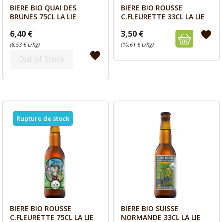
BIERE BIO QUAI DES
BIERE BIO ROUSSE
Aperçu
Aperçu


BRUNES 75CL LA LIE
C.FLEURETTE 33CL LA LIE
6,40 €
3,50 €
favorite
(8,53 € L/Kg)
(10,61 € L/Kg)
favorite
Out of Stock
Rupture de stock
BIERE BIO ROUSSE
BIERE BIO SUISSE
Aperçu
Aperçu


C.FLEURETTE 75CL LA LIE
NORMANDE 33CL LA LIE