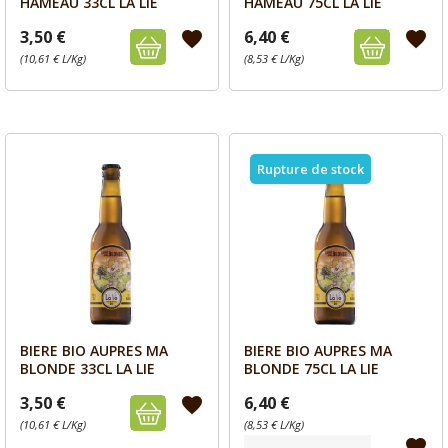
HAMEAU 33CL LA LIE
HAMEAU 75CL LA LIE
3,50 €
6,40 €
favorite
favorite
(10,61 € L/Kg)
(8,53 € L/Kg)
Rupture de stock
BIERE BIO AUPRES MA
BIERE BIO AUPRES MA
Aperçu
Aperçu


BLONDE 33CL LA LIE
BLONDE 75CL LA LIE
3,50 €
6,40 €
favorite
(10,61 € L/Kg)
(8,53 € L/Kg)
favorite