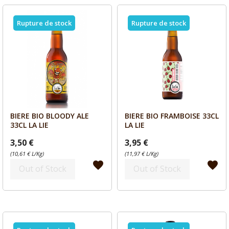
Rupture de stock
Rupture de stock
BIERE BIO BLOODY ALE
BIERE BIO FRAMBOISE 33CL
Aperçu
Aperçu


33CL LA LIE
LA LIE
3,50 €
3,95 €
(10,61 € L/Kg)
(11,97 € L/Kg)
favorite
favorite
Out of Stock
Out of Stock