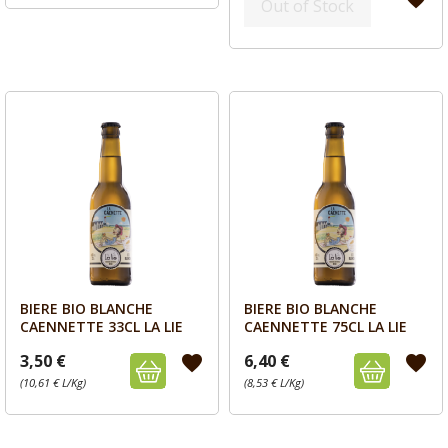
Out of Stock
BIERE BIO BLANCHE
BIERE BIO BLANCHE
Aperçu
Aperçu


CAENNETTE 33CL LA LIE
CAENNETTE 75CL LA LIE
3,50 €
6,40 €
favorite
favorite
(10,61 € L/Kg)
(8,53 € L/Kg)