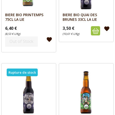
BIERE BIO PRINTEMPS
BIERE BIO QUAI DES
Aperçu
Aperçu


75CL LA LIE
BRUNES 33CL LA LIE
6,40 €
3,50 €
favorite
(8,53 € L/Kg)
(10,61 € L/Kg)
favorite
Out of Stock
Rupture de stock