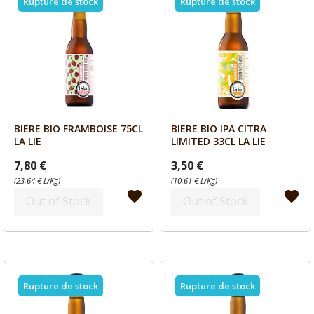
Rupture de stock
Rupture de stock
BIERE BIO FRAMBOISE 75CL
BIERE BIO IPA CITRA
Aperçu
Aperçu


LA LIE
LIMITED 33CL LA LIE
7,80 €
3,50 €
(23,64 € L/Kg)
(10,61 € L/Kg)
favorite
favorite
Out of Stock
Out of Stock
Rupture de stock
Rupture de stock