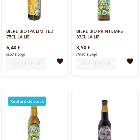
BIERE BIO IPA LIMITED
BIERE BIO PRINTEMPS
Aperçu
Aperçu


75CL LA LIE
33CL LA LIE
6,40 €
3,50 €
(8,53 € L/Kg)
(10,61 € L/Kg)
favorite
favorite
Out of Stock
Out of Stock
Rupture de stock