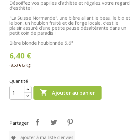
Désoiffez vos papilles d’athlète et régalez votre regard
d’esthète !
"La Suisse Normande", une bière alliant le beau, le bio et
le bon, un houblon fruité et de l’orge locale, c’est le
plaisir assuré d’une petite pause désaltérante dans un
petit coin de paradis !
Bière blonde houblonnée 5,6°
6,40 €
(8,53 € L/Kg)
Quantité

Ajouter au panier
Partager
ajouter à ma liste d'envies
favorite