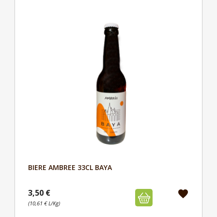
BIERE AMBREE 33CL BAYA
Aperçu

3,50 €
favorite
(10,61 € L/Kg)