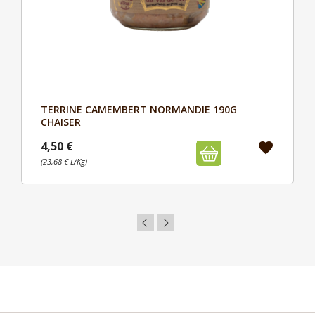
TERRINE CAMEMBERT NORMANDIE 190G
Aperçu

CHAISER
4,50 €
favorite
(23,68 € L/Kg)