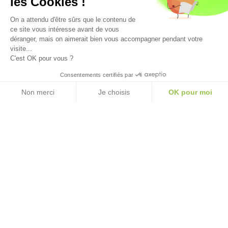
les Cookies !
On a attendu d'être sûrs que le contenu de
ce site vous intéresse avant de vous
déranger, mais on aimerait bien vous accompagner pendant votre
visite...
C'est OK pour vous ?
Consentements certifiés par
Non merci
Je choisis
OK pour moi
Mentions légales
politique de confidentialité
CGV
CGU
Plateforme de Gestion du Consentement : Personnalisez vos Option
Axeptio consent
Notre plateforme vous permet d'adapter et de gérer vos paramètres de