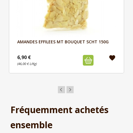
AMANDES EFFILEES MT BOUQUET SCHT 150G
Aperçu

6,90 €
favorite
(46,00 € L/Kg)
Fréquemment achetés
ensemble