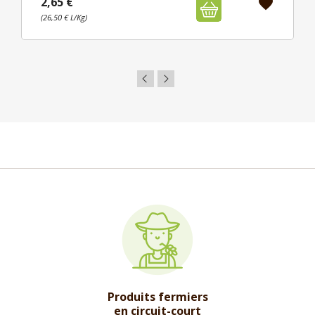
2,65 €
favorite
(26,50 € L/Kg)
Produits fermiers
en circuit-court