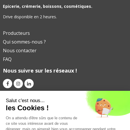
Epicerie, crémerie, boissons, cosmétiques.
Drive disponible en 2 heures.
Producteurs
Qui sommes-nous ?
Nous contacter
FAQ
Nous suivre sur les réseaux !
Avec le soutien financier de
Salut c'est nous...
les Cookies !
On a attendu d'être sûrs que le contenu de
ce site vous intéresse avant de vous
déranger, mais on aimerait bien vous accompagner pendant votre