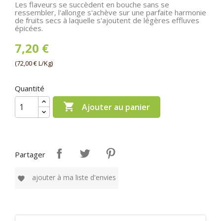
Les flaveurs se succèdent en bouche sans se
ressembler, l'allonge s'achève sur une parfaite harmonie
de fruits secs à laquelle s'ajoutent de légères effluves
épicées.
7,20 €
(72,00 € L/Kg)
Quantité

Ajouter au panier
Partager
ajouter à ma liste d'envies
favorite