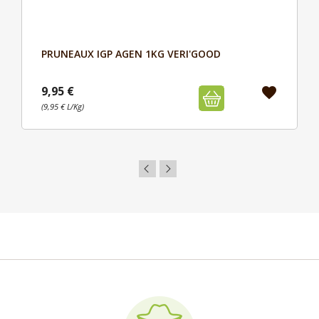
PRUNEAUX IGP AGEN 1KG VERI'GOOD
Aperçu

9,95 €
favorite
(9,95 € L/Kg)