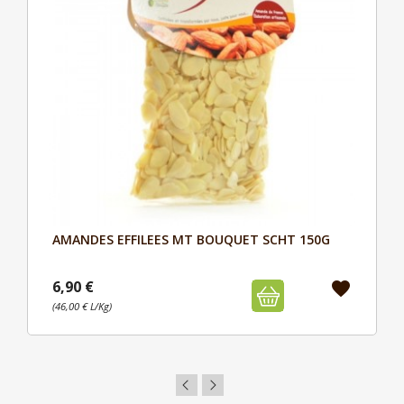
AMANDES EFFILEES MT BOUQUET SCHT 150G
Aperçu

6,90 €
favorite
(46,00 € L/Kg)