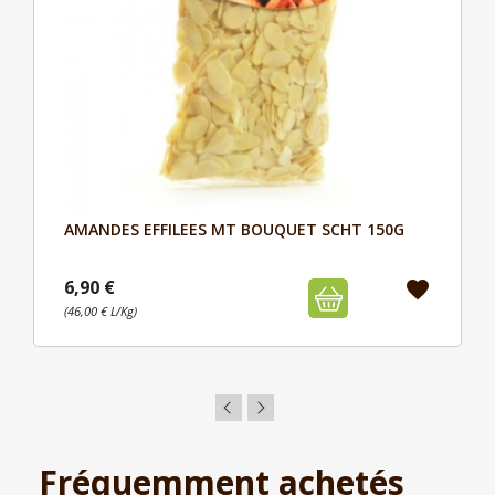
AMANDES EFFILEES MT BOUQUET SCHT 150G
Aperçu

6,90 €
favorite
(46,00 € L/Kg)
Fréquemment achetés