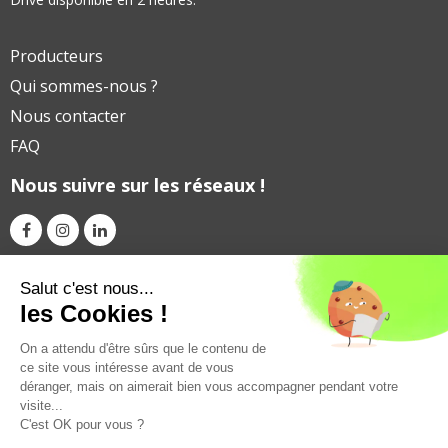
Producteurs
Qui sommes-nous ?
Nous contacter
FAQ
Nous suivre sur les réseaux !
Avec le soutien financier de
Salut c'est nous...
les Cookies !
On a attendu d'être sûrs que le contenu de
ce site vous intéresse avant de vous
déranger, mais on aimerait bien vous accompagner pendant votre
visite...
C'est OK pour vous ?