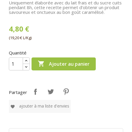
Uniquement élaborée avec du lait frais et du sucre cuits
pendant 8h, cette recette permet d’obtenir un produit
savoureux et onctueux au bon goût caramélisé.
4,80 €
(19,20 € L/Kg)
Quantité

Ajouter au panier
Partager
ajouter à ma liste d'envies
favorite