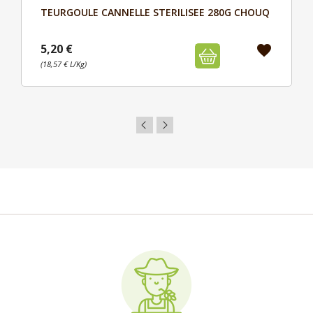
TEURGOULE CANNELLE STERILISEE 280G CHOUQ
Aperçu

5,20 €
favorite
(18,57 € L/Kg)