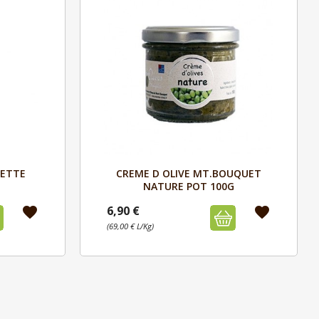
Aperçu

LETTE
CREME D OLIVE MT.BOUQUET
NATURE POT 100G
6,90 €
favorite
favorite
(69,00 € L/Kg)