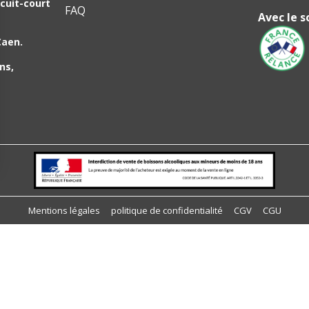
cuit-court
FAQ
Avec le s
Caen.
ns,
ions
 de confidentialité, en garantissant la conformité avec les réglemen
Mentions légales
politique de confidentialité
CGV
CGU