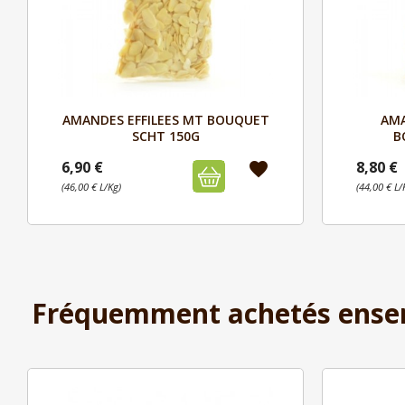
Aperçu

AMANDES EFFILEES MT BOUQUET
AM
SCHT 150G
B
6,90 €
8,80 €
favorite
(46,00 € L/Kg)
(44,00 € L/
Fréquemment achetés ense