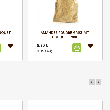
Aperçu

UQUET
AMANDES POUDRE GRISE MT
BOUQUET 200G
8,20 €
favorite
favorite
(41,00 € L/Kg)