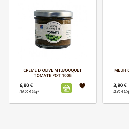
Aperçu

CREME D OLIVE MT.BOUQUET
MEUH C
TOMATE POT 100G
6,90 €
3,90 €
favorite
(69,00 € L/Kg)
(2,60 € L/K