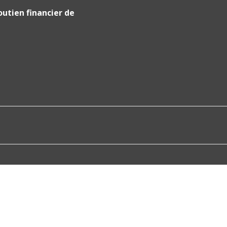
outien financier de
tations. Personnalisez vos préférences pour contrôler la manière don