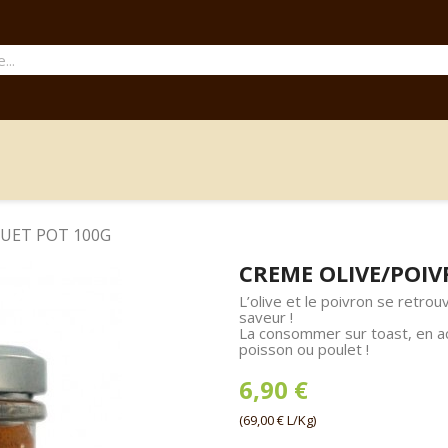
UET POT 100G
CREME OLIVE/POI
L’olive et le poivron se retr
saveur !
La consommer sur toast, en a
poisson ou poulet !
6,90 €
(69,00 € L/Kg)