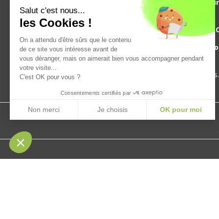
Produits de saison,
en cir
Salut c'est nous...
à Caen en Normandie.
les Cookies !
Boucherie-charcuterie à 
On a attendu d'être sûrs que le contenu
Epicerie, crémerie, boisso
de ce site vous intéresse avant de
cosmétiques.
vous déranger, mais on aimerait bien vous accompagner pendant
votre visite...
Drive disponible en 2 heures.
C'est OK pour vous ?
Consentements certifiés par
Non merci
Je choisis
OK pour moi
Plateforme de Gestion du Consentement : Personnalisez vos Opt
Axeptio consent
Notre plateforme vous permet d'adapter et de gérer vos paramètres