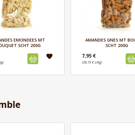
Aperçu
Aperçu


ANDES EMONDEES MT
AMANDES GNES MT BO
OUQUET SCHT 200G
SCHT 200G
7,95 €
favorite
Kg)
(39,75 € L/Kg)
mble