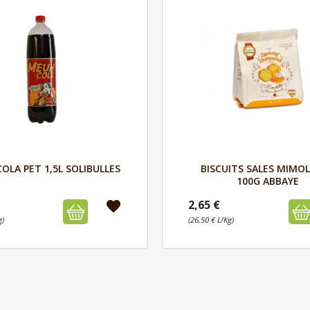
Aperçu
Aperçu


OLA PET 1,5L SOLIBULLES
BISCUITS SALES MIMO
100G ABBAYE
2,65 €
favorite
g)
(26,50 € L/Kg)