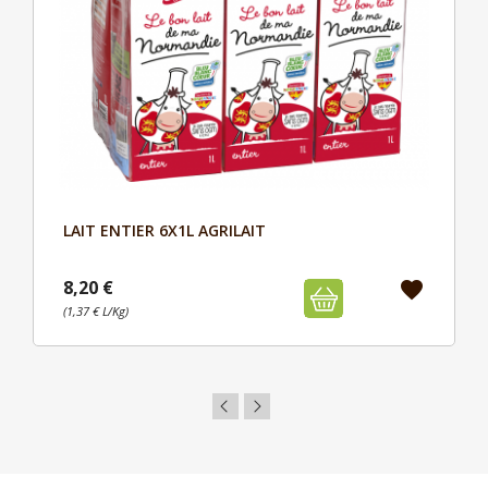
LAIT ENTIER 6X1L AGRILAIT
Aperçu

8,20 €
favorite
(1,37 € L/Kg)