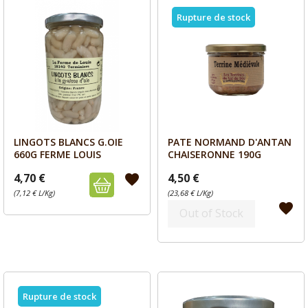
Rupture de stock
LINGOTS BLANCS G.OIE
PATE NORMAND D'ANTAN
Aperçu
Aperçu


660G FERME LOUIS
CHAISERONNE 190G
4,70 €
4,50 €
favorite
(7,12 € L/Kg)
(23,68 € L/Kg)
favorite
Out of Stock
Rupture de stock