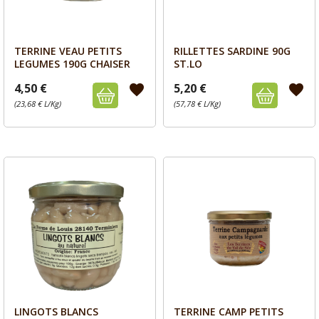
TERRINE VEAU PETITS
RILLETTES SARDINE 90G
Aperçu
Aperçu


LEGUMES 190G CHAISER
ST.LO
4,50 €
5,20 €
favorite
favorite
(23,68 € L/Kg)
(57,78 € L/Kg)
LINGOTS BLANCS
TERRINE CAMP PETITS
Aperçu
Aperçu

