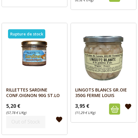
Rupture de stock
RILLETTES SARDINE
LINGOTS BLANCS GR.OIE
Aperçu
Aperçu


CONF.OIGNON 90G ST.LO
350G FERME LOUIS
5,20 €
3,95 €
favorite
(57,78 € L/Kg)
(11,29 € L/Kg)
favorite
Out of Stock