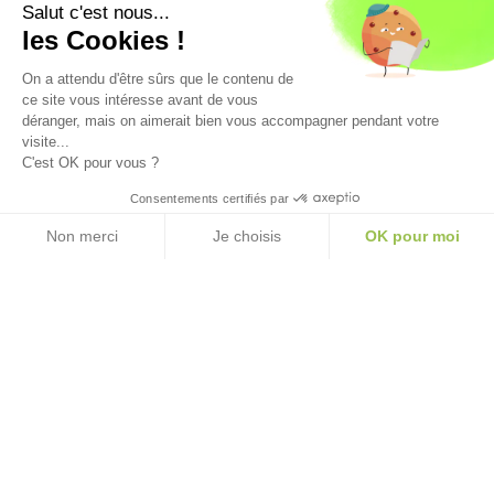
Avec le soutien financier de
Salut c'est nous...
les Cookies !
On a attendu d'être sûrs que le contenu de
ce site vous intéresse avant de vous
déranger, mais on aimerait bien vous accompagner pendant votre
visite...
C'est OK pour vous ?
Consentements certifiés par
Mentions légales
Non merci
politique de confidentialité
Je choisis
OK pour moi
CGV
CGU
Plateforme de Gestion du Consentement : Personnalisez vos Option
Axeptio consent
Notre plateforme vous permet d'adapter et de gérer vos paramètres de