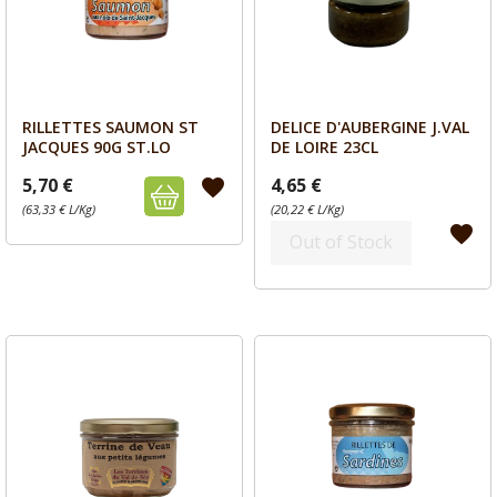
RILLETTES SAUMON ST
DELICE D'AUBERGINE J.VAL
Aperçu
Aperçu


JACQUES 90G ST.LO
DE LOIRE 23CL
5,70 €
4,65 €
favorite
(63,33 € L/Kg)
(20,22 € L/Kg)
favorite
Out of Stock