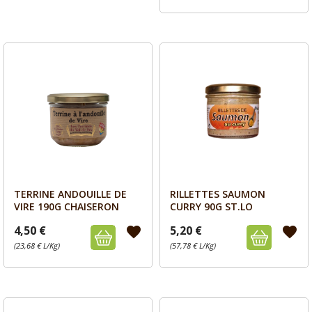
TERRINE ANDOUILLE DE
RILLETTES SAUMON
Aperçu
Aperçu


VIRE 190G CHAISERON
CURRY 90G ST.LO
4,50 €
5,20 €
favorite
favorite
(23,68 € L/Kg)
(57,78 € L/Kg)