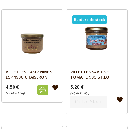
Rupture de stock
RILLETTES CAMP.PIMENT
RILLETTES SARDINE
Aperçu
Aperçu


ESP 190G CHAISERON
TOMATE 90G ST.LO
4,50 €
5,20 €
favorite
(23,68 € L/Kg)
(57,78 € L/Kg)
favorite
Out of Stock