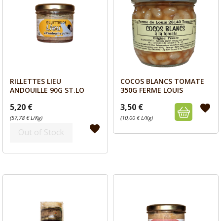
RILLETTES LIEU
COCOS BLANCS TOMATE
Aperçu
Aperçu


ANDOUILLE 90G ST.LO
350G FERME LOUIS
5,20 €
3,50 €
favorite
(57,78 € L/Kg)
(10,00 € L/Kg)
favorite
Out of Stock