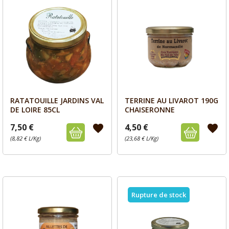
RATATOUILLE JARDINS VAL
TERRINE AU LIVAROT 190G
Aperçu
Aperçu


DE LOIRE 85CL
CHAISERONNE
7,50 €
4,50 €
favorite
favorite
(8,82 € L/Kg)
(23,68 € L/Kg)
Rupture de stock