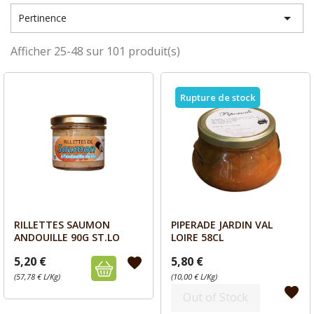

Pertinence
Afficher 25-48 sur 101 produit(s)
Rupture de stock
RILLETTES SAUMON
PIPERADE JARDIN VAL
Aperçu
Aperçu


ANDOUILLE 90G ST.LO
LOIRE 58CL
5,20 €
5,80 €
favorite
(57,78 € L/Kg)
(10,00 € L/Kg)
favorite
Out of Stock