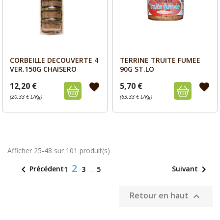
CORBEILLE DECOUVERTE 4
TERRINE TRUITE FUMEE
Aperçu
Aperçu


VER.150G CHAISERO
90G ST.LO
12,20 €
5,70 €
favorite
favorite
(20,33 € L/Kg)
(63,33 € L/Kg)
Afficher 25-48 sur 101 produit(s)
2


Précédent
Suivant
1
3
…
5
Retour en haut
