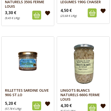
NATURELS 350G FERME
LEGUMES 190G CHAISER
LOUIS
4,50 €
favorite
3,30 €
favorite
(23,68 € L/Kg)
(9,43 € L/Kg)
RILLETTES SARDINE OLIVE
LINGOTS BLANCS
Aperçu
Aperçu


90G ST.LO
NATURELS 660G FERME
LOUIS
5,20 €
favorite
4,30 €
favorite
(57,78 € L/Kg)
(6,52 € L/Kg)