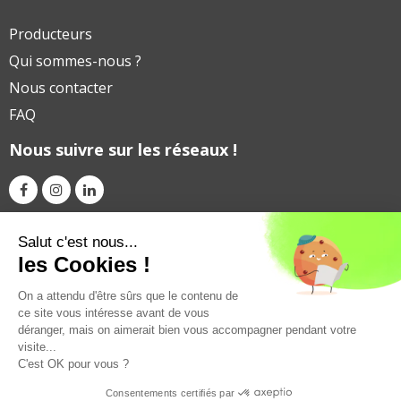
Producteurs
Qui sommes-nous ?
Nous contacter
FAQ
Nous suivre sur les réseaux !
Avec le soutien financier de
Salut c'est nous...
les Cookies !
On a attendu d'être sûrs que le contenu de
ce site vous intéresse avant de vous
déranger, mais on aimerait bien vous accompagner pendant votre
visite...
C'est OK pour vous ?
Consentements certifiés par