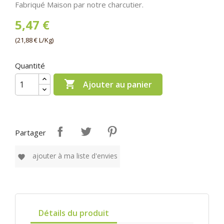
Fabriqué Maison par notre charcutier.
5,47 €
(21,88 € L/Kg)
Quantité

Ajouter au panier
Partager
ajouter à ma liste d'envies
favorite
Détails du produit