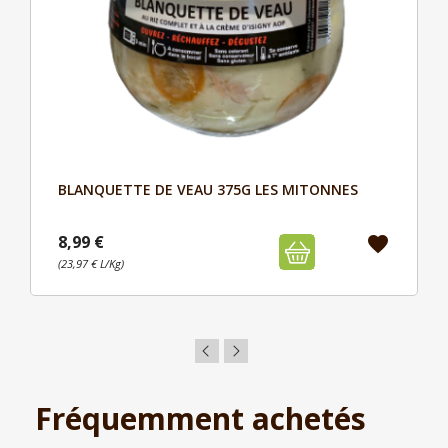
BLANQUETTE DE VEAU 375G LES MITONNES
Aperçu

8,99 €
favorite
(23,97 € L/Kg)
Fréquemment achetés