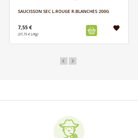
SAUCISSON SEC L.ROUGE R.BLANCHES 200G
Aperçu

7,55 €
favorite
(37,75 € L/Kg)