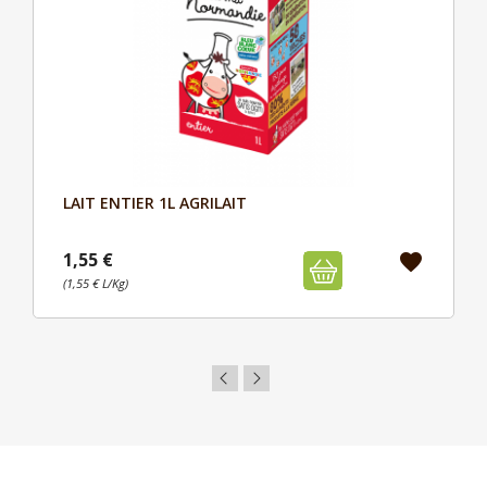
LAIT ENTIER 1L AGRILAIT
Aperçu

1,55 €
favorite
(1,55 € L/Kg)