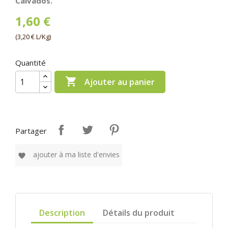
Calvados.
1,60 €
(3,20 € L/Kg)
Quantité

Ajouter au panier
Partager
ajouter à ma liste d'envies
favorite
Description
Détails du produit