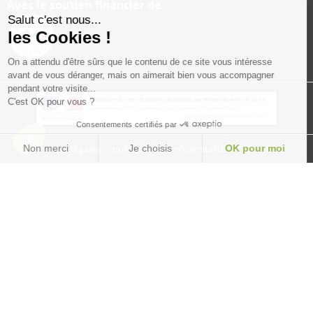
Avec le soutien financier de
Salut c'est nous...
les Cookies !
On a attendu d'être sûrs que le contenu de ce site vous intéresse
avant de vous déranger, mais on aimerait bien vous accompagner
pendant votre visite...
C'est OK pour vous ?
Consentements certifiés par
Non merci
Je choisis
OK pour moi
Mentions légales
politique de confidentialité
CGV
CGU
Plateforme de Gestion du Consentement : Personnalisez vos Option
Axeptio consent
Notre plateforme vous permet d'adapter et de gérer vos paramètres de