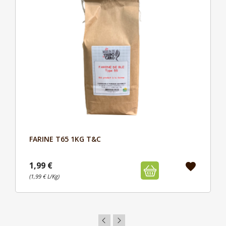
FARINE T65 1KG T&C
Aperçu

1,99 €
favorite
(1,99 € L/Kg)