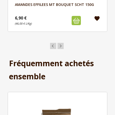
AMANDES EFFILEES MT BOUQUET SCHT 150G
Aperçu

6,90 €
favorite
(46,00 € L/Kg)
Fréquemment achetés
ensemble