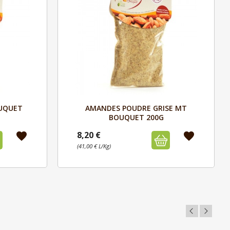
Aperçu

UQUET
AMANDES POUDRE GRISE MT
BOUQUET 200G
8,20 €
favorite
favorite
(41,00 € L/Kg)