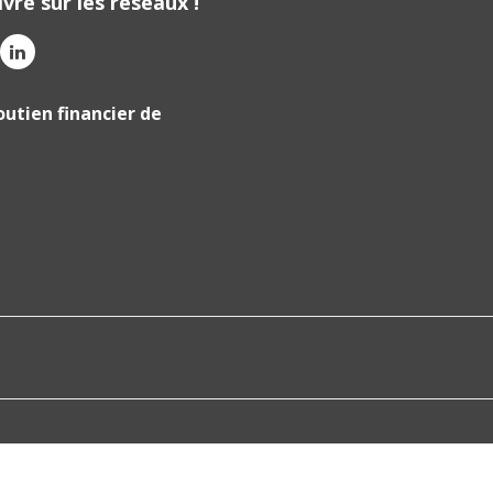
vre sur les réseaux !
outien financier de
tations. Personnalisez vos préférences pour contrôler la manière don