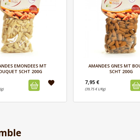
Aperçu
Aperçu


ANDES EMONDEES MT
AMANDES GNES MT BO
OUQUET SCHT 200G
SCHT 200G
7,95 €
favorite
Kg)
(39,75 € L/Kg)
mble