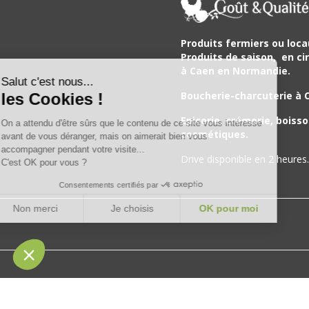
Produits fermiers ou loca
Produits de saison,
en cir
à Caen en Normandie.
Salut c'est nous...
Boucherie-charcuterie à 
les Cookies !
Epicerie, crémerie, boisso
On a attendu d'être sûrs que le contenu de ce site vous intéresse
cosmétiques.
avant de vous déranger, mais on aimerait bien vous
accompagner pendant votre visite...
Drive disponible en 2 heures.
C'est OK pour vous ?
Consentements certifiés par
Non merci
Je choisis
OK pour moi
Plateforme de Gestion du Consentement : Personnalisez vos Opt
Axeptio consent
Notre plateforme vous permet d'adapter et de gérer vos paramètres