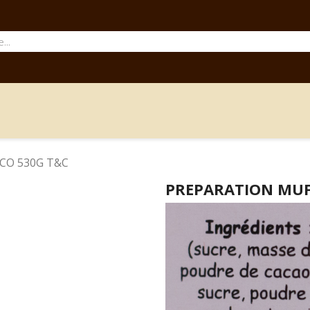
CO 530G T&C
PREPARATION MUF