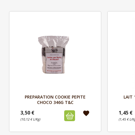
Aperçu

PREPARATION COOKIE PEPITE
LAIT 
CHOCO 346G T&C
3,50 €
1,45 €
favorite
(10,12 € L/Kg)
(1,45 € L/K