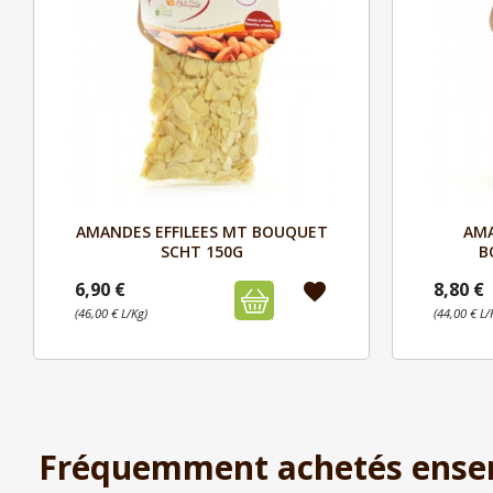
Aperçu

AMANDES EFFILEES MT BOUQUET
AM
SCHT 150G
B
6,90 €
8,80 €
favorite
(46,00 € L/Kg)
(44,00 € L/
Fréquemment achetés ense