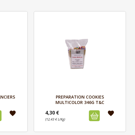
Aperçu

ANCIERS
PREPARATION COOKIES
MULTICOLOR 346G T&C
4,30 €
favorite
favorite
(12,43 € L/Kg)