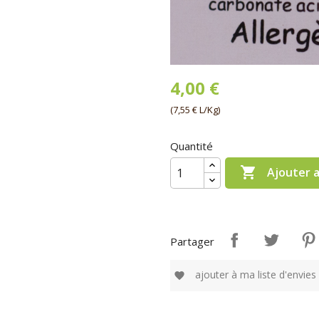
4,00 €
(7,55 € L/Kg)
Quantité

Ajouter 
Partager
ajouter à ma liste d'envies
favorite