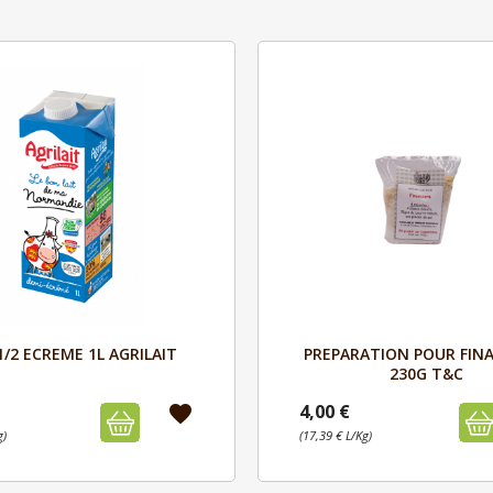
Aperçu
Aperçu


1/2 ECREME 1L AGRILAIT
PREPARATION POUR FIN
230G T&C
4,00 €
favorite
g)
(17,39 € L/Kg)