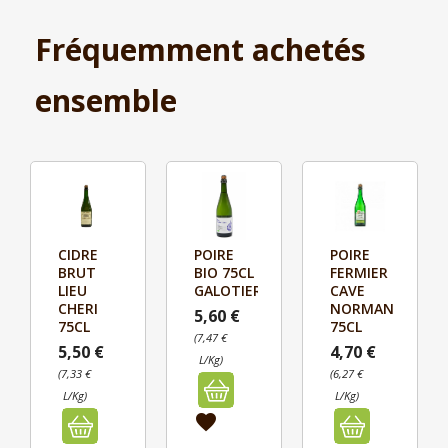
Fréquemment achetés
ensemble
CIDRE
POIRE
POIRE



BRUT
BIO 75CL
FERMIER
Aperçu
Aperçu
Aperçu
E
LIEU
GALOTIERE
CAVE
CHERI
NORMANDE
5,60 €
75CL
75CL
(7,47 €
5,50 €
4,70 €
L/Kg)
(7,33 €
(6,27 €
L/Kg)
L/Kg)
favorite