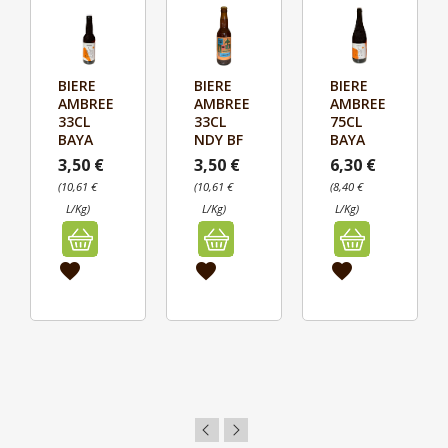
BIERE
BIERE
BIERE



AMBREE
AMBREE
AMBREE
Aperçu
Aperçu
Aperçu
33CL
33CL
75CL
BAYA
NDY BF
BAYA
3,50 €
3,50 €
6,30 €
(10,61 €
(10,61 €
(8,40 €
L/Kg)
L/Kg)
L/Kg)
favorite
favorite
favorite