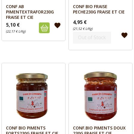
CONF AB
CONF BIO FRAISE
Aperçu
Aperçu


PIMENTEXTRAFOR230G
PECHE230G FRAISE ET CIE
FRAISE ET CIE
4,95 €
5,10 €
favorite
(21,52 € L/Kg)
(22,17 € L/Kg)
favorite
Out of Stock
CONF BIO PIMENTS
CONF.BIO PIMENTS DOUX
Aperçu
Aperçu


FORTS230G FRAISE ET CIE
230G FRAISE ET CIE