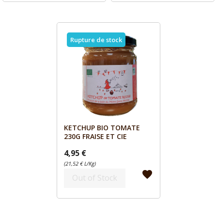
Rupture de stock
KETCHUP BIO TOMATE
Aperçu

230G FRAISE ET CIE
4,95 €
(21,52 € L/Kg)
favorite
Out of Stock