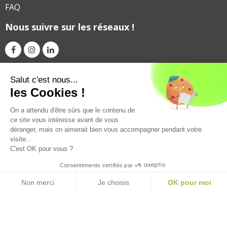
FAQ
Nous suivre sur les réseaux !
Avec le soutien financier de
Salut c'est nous...
les Cookies !
On a attendu d'être sûrs que le contenu de
ce site vous intéresse avant de vous
déranger, mais on aimerait bien vous accompagner pendant votre
visite...
C'est OK pour vous ?
Consentements certifiés par
Mentions légales
politique de confidentialité
CGV
CGU
Non merci
Je choisis
OK pour moi
Plateforme de Gestion du Consentement : Personnalisez vos Option
Axeptio consent
Notre plateforme vous permet d'adapter et de gérer vos paramètres de