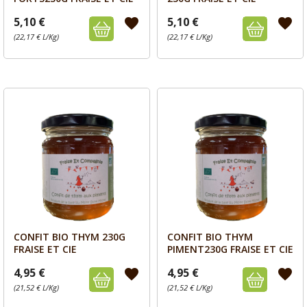
5,10 €
5,10 €
favorite
favorite
(22,17 € L/Kg)
(22,17 € L/Kg)
CONFIT BIO THYM 230G
CONFIT BIO THYM
Aperçu
Aperçu


FRAISE ET CIE
PIMENT230G FRAISE ET CIE
4,95 €
4,95 €
favorite
favorite
(21,52 € L/Kg)
(21,52 € L/Kg)