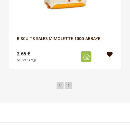
BISCUITS SALES MIMOLETTE 100G ABBAYE
Aperçu

2,65 €
favorite
(26,50 € L/Kg)