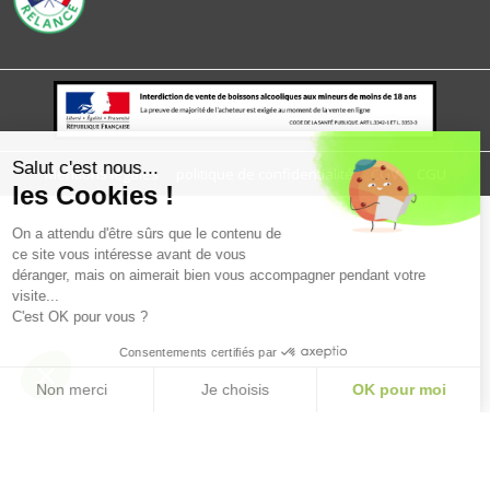
Salut c'est nous...
Mentions légales
politique de confidentialité
CGV
CGU
les Cookies !
On a attendu d'être sûrs que le contenu de
ce site vous intéresse avant de vous
déranger, mais on aimerait bien vous accompagner pendant votre
visite...
C'est OK pour vous ?
Consentements certifiés par
Non merci
Je choisis
OK pour moi
Plateforme de Gestion du Consentement : Personnalisez vos Option
Axeptio consent
Notre plateforme vous permet d'adapter et de gérer vos paramètres de