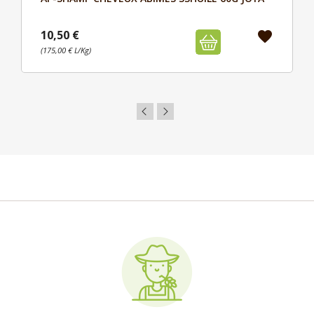
Aperçu

10,50 €
favorite
(175,00 € L/Kg)