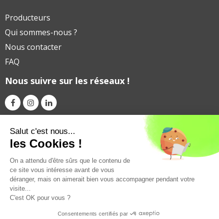
Producteurs
Qui sommes-nous ?
Nous contacter
FAQ
Nous suivre sur les réseaux !
Avec le soutien financier de
Salut c'est nous...
les Cookies !
On a attendu d'être sûrs que le contenu de
ce site vous intéresse avant de vous
déranger, mais on aimerait bien vous accompagner pendant votre
visite...
C'est OK pour vous ?
Consentements certifiés par