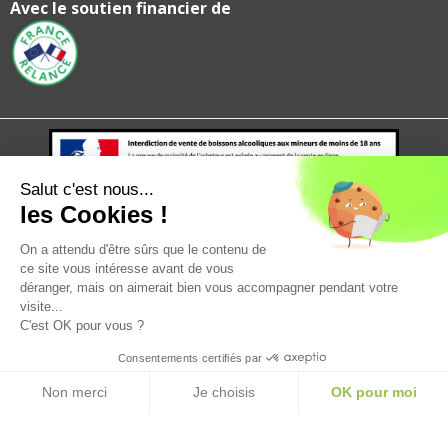
Avec le soutien financier de
Salut c'est nous...
les Cookies !
Mentions légales
politique de confidentialité
CGV
CGU
On a attendu d'être sûrs que le contenu de
ce site vous intéresse avant de vous
déranger, mais on aimerait bien vous accompagner pendant votre
visite...
C'est OK pour vous ?
Consentements certifiés par
Non merci
Je choisis
OK pour moi
Plateforme de Gestion du Consentement : Personnalisez vos Option
Axeptio consent