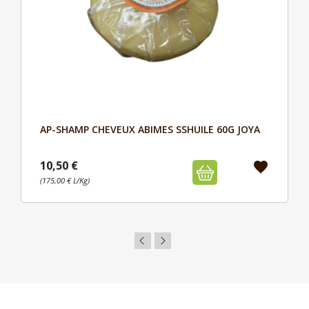
AP-SHAMP CHEVEUX ABIMES SSHUILE 60G JOYA
Aperçu

10,50 €
favorite
(175,00 € L/Kg)