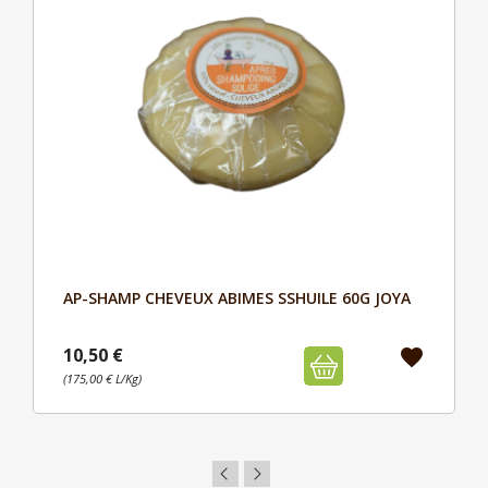
AP-SHAMP CHEVEUX ABIMES SSHUILE 60G JOYA
Aperçu

10,50 €
favorite
(175,00 € L/Kg)