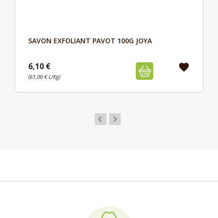
SAVON EXFOLIANT PAVOT 100G JOYA
Aperçu

6,10 €
favorite
(61,00 € L/Kg)