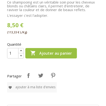
Ce shampooing est un véritable soin pour les cheveux
blonds ou châtains clairs, il permet d’entretenir, de
raviver la couleur et de donner de beaux reflets.
L'essayer c'est l'adopter.
8,50 €
(113,33 € L/Kg)
Quantité

Ajouter au panier
Partager
ajouter à ma liste d'envies
favorite