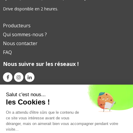
Drive disponible en 2 heures.
Producteurs
Qui sommes-nous ?
Nous contacter
FAQ
Nous suivre sur les réseaux !
Avec le soutien financier de
Salut c'est nous...
les Cookies !
On a attendu d'être sûrs que le contenu de
ce site vous intéresse avant de vous
déranger, mais on aimerait bien vous accompagner pendant votre
visite...