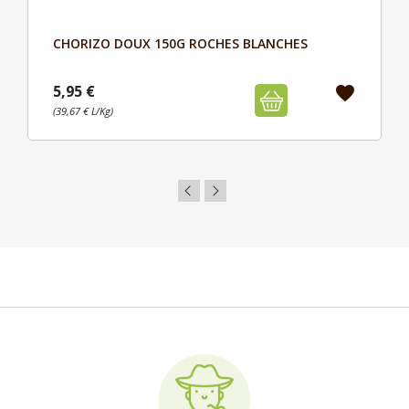
CHORIZO DOUX 150G ROCHES BLANCHES
Aperçu

5,95 €
favorite
(39,67 € L/Kg)