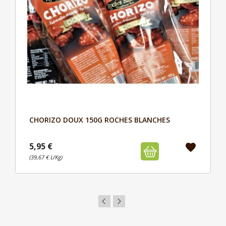
CHORIZO DOUX 150G ROCHES BLANCHES
Aperçu

5,95 €
favorite
(39,67 € L/Kg)