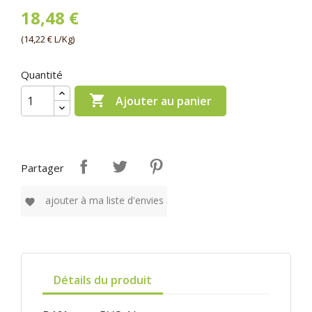
18,48 €
(14,22 € L/Kg)
Quantité

Ajouter au panier
Partager
ajouter à ma liste d'envies
favorite
Détails du produit