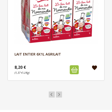
LAIT ENTIER 6X1L AGRILAIT
Aperçu

8,20 €
favorite
(1,37 € L/Kg)