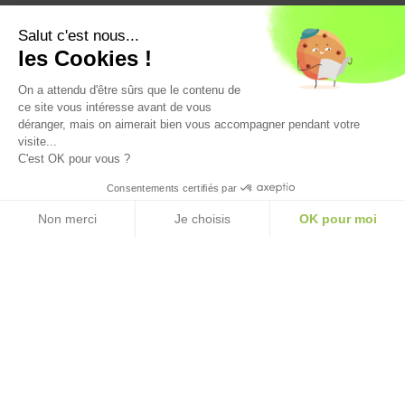
Avec le soutien financier de
Salut c'est nous...
les Cookies !
On a attendu d'être sûrs que le contenu de
ce site vous intéresse avant de vous
déranger, mais on aimerait bien vous accompagner pendant votre
visite...
C'est OK pour vous ?
Consentements certifiés par
Non merci
Je choisis
OK pour moi
Mentions légales
politique de confidentialité
CGV
CGU
Plateforme de Gestion du Consentement : Personnalisez vos Option
Axeptio consent
Notre plateforme vous permet d'adapter et de gérer vos paramètres de