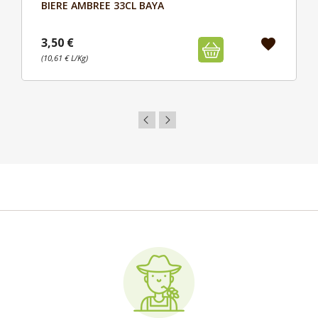
BIERE AMBREE 33CL BAYA
Aperçu

3,50 €
favorite
(10,61 € L/Kg)