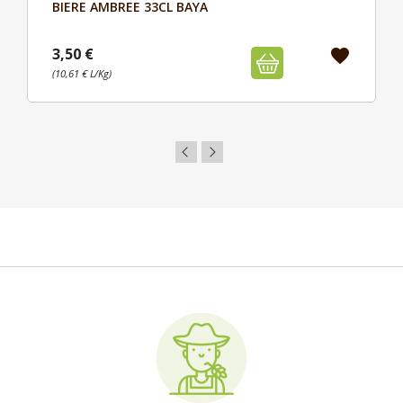
BIERE AMBREE 33CL BAYA
Aperçu

3,50 €
favorite
(10,61 € L/Kg)