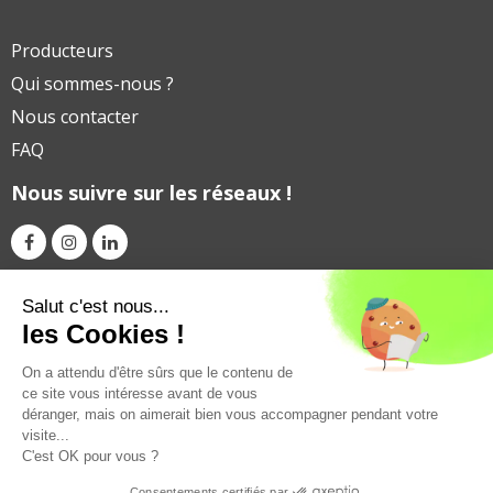
Producteurs
Qui sommes-nous ?
Nous contacter
FAQ
Nous suivre sur les réseaux !
Avec le soutien financier de
Salut c'est nous...
les Cookies !
On a attendu d'être sûrs que le contenu de
ce site vous intéresse avant de vous
déranger, mais on aimerait bien vous accompagner pendant votre
visite...
C'est OK pour vous ?
Consentements certifiés par