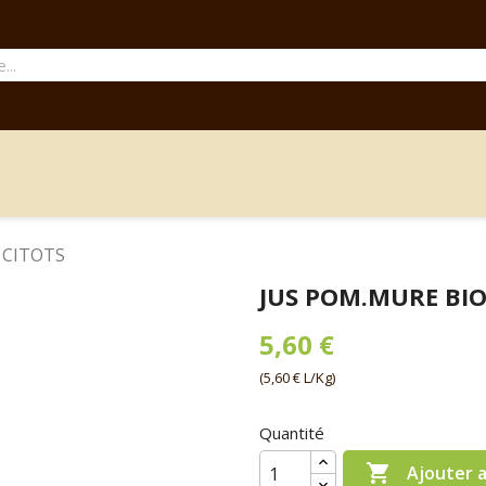
 CITOTS
JUS POM.MURE BIO
5,60 €
(5,60 € L/Kg)
Quantité

Ajouter 