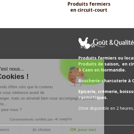
Produits fermiers
en circuit-court
Produits fermiers ou loca
Produits de saison,
en cir
Salut c'est nous...
à Caen en Normandie.
les Cookies !
Boucherie-charcuterie à 
On a attendu d'être sûrs que le contenu
Epicerie, crémerie, boisso
de ce site vous intéresse avant de
cosmétiques.
vous déranger, mais on aimerait bien vous accompagner pendant
votre visite...
Drive disponible en 2 heures.
C'est OK pour vous ?
Consentements certifiés par
Non merci
Je choisis
OK pour moi