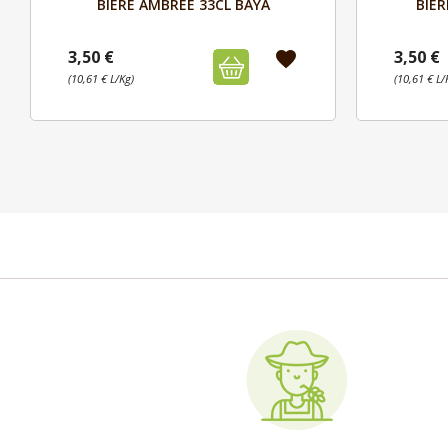

BIERE AMBREE 33CL BAYA
BIER
3,50 €
3,50 €
favorite
(10,61 € L/Kg)
(10,61 € L/