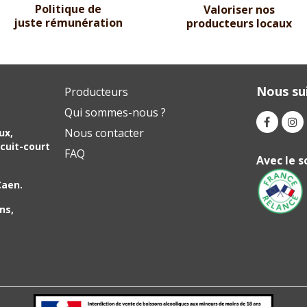
Politique de
Valoriser nos
juste rémunération
producteurs locaux
Nous sui
Producteurs
Qui sommes-nous ?
Nous contacter
ux,
cuit-court
FAQ
Avec le s
Caen.
ns,