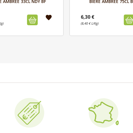


E AMBREE 33CL NDY BF
BIERE AMBREE 75CL 
6,30 €
favorite
Kg)
(8,40 € L/Kg)