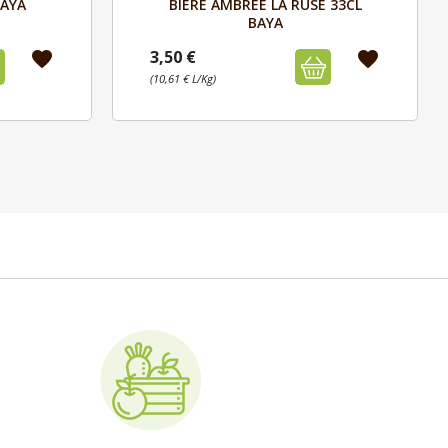

BAYA
BIERE AMBREE LA RUSE 33CL
BAYA
3,50 €
favorite
favorite
(10,61 € L/Kg)