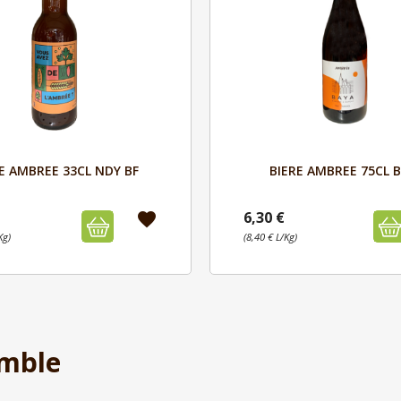
Aperçu
Aperçu


E AMBREE 33CL NDY BF
BIERE AMBREE 75CL 
6,30 €
favorite
Kg)
(8,40 € L/Kg)
mble