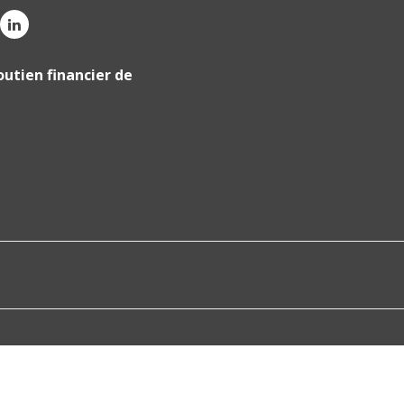
outien financier de
tations. Personnalisez vos préférences pour contrôler la manière don