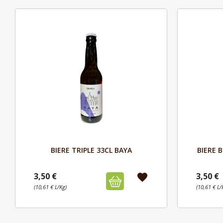
Aperçu

BIERE TRIPLE 33CL BAYA
BIERE 
3,50 €
3,50 €
favorite
(10,61 € L/Kg)
(10,61 € L/