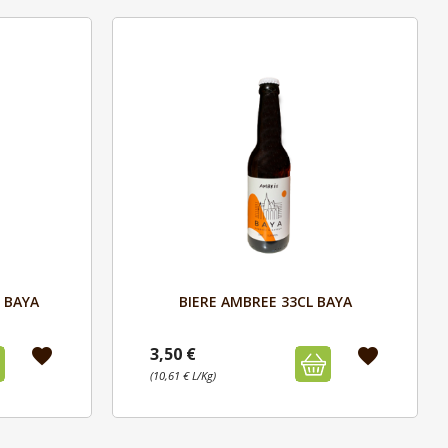
Aperçu

L BAYA
BIERE AMBREE 33CL BAYA
3,50 €
favorite
favorite
(10,61 € L/Kg)