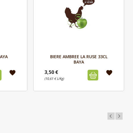
Aperçu

BAYA
BIERE AMBREE LA RUSE 33CL
BAYA
3,50 €
favorite
favorite
(10,61 € L/Kg)