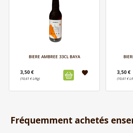
Aperçu

BIERE AMBREE 33CL BAYA
BIER
3,50 €
3,50 €
favorite
(10,61 € L/Kg)
(10,61 € L/
Fréquemment achetés ense