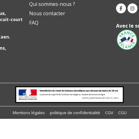
Qui sommes-nous ?
Nous contacter
ux,
cuit-court
FAQ
Avec le s
Caen.
ns,
ions
 de confidentialité, en garantissant la conformité avec les réglemen
Mentions légales
politique de confidentialité
CGV
CGU