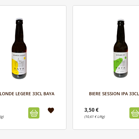
Aperçu
Aperçu


BLONDE LEGERE 33CL BAYA
BIERE SESSION IPA 33C
3,50 €
favorite
Kg)
(10,61 € L/Kg)