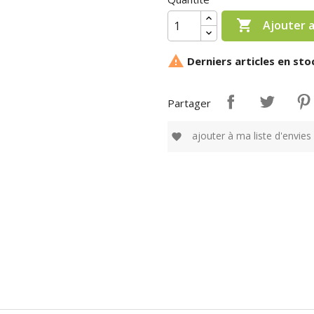

Ajouter 

Derniers articles en sto
Partager
ajouter à ma liste d'envies
favorite